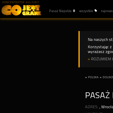
KONCENTRATOR KULTURY
Pasaż Niepolda
wszystkie
najnows
Na naszych s
Korzystając z
wyrażasz zgod
»
ROZUMIEM I
«
POLSKA
«
DOLNOŚ
PASAŻ
ADRES:
,
Wrocł