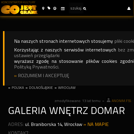
KONCENTRATOR KULTURY
Na naszych stronach internetowych stosujemy
pliki cook
Korzystając z naszych serwisów internetowych
bez zm
ustawień przeglądarki
wyrażasz zgodę na stosowanie plików cookies zgodn
Polityką Prywatności.
»
ROZUMIEM I AKCEPTUJĘ
«
POLSKA
«
DOLNOŚLĄSKIE
«
WROCŁAW
zmodyfikowano
13 lat temu
»
ANONIM.FSS
GALERIA WNĘTRZ DOMAR
ADRES:
ul. Braniborska 14
,
Wrocław
»
NA MAPIE
KONTAKT: