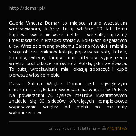
http://domar.pl/
Galeria Wnętrz Domar to miejsce znane wszystkim
wrocławianom, którzy tutaj właśnie 20 lat temu
kupowali swoje pierwsze meble — wersalki, tapczany
i meblościanki, nierzadko stojąc w kolejkach sięgających
ulicy. Wraz ze zmianą systemu Galeria również zmieniła
swoje oblicze, zniknęły kolejki, pojawiły się sofy, fotele,
komody, witryny, lampy i inne artykuły wyposażenia
wnętrz pochodzące zarówno z Polski, jak i ze świata.
To tutaj wrocławianie mieli okazję zobaczyć i kupić
pierwsze włoskie meble.
Dzisiaj Galeria Wnętrz Domar jest największym
centrum z artykułami wyposażenia wnętrz w Polsce.
Na powierzchni 24 tysięcy metrów kwadratowych
znajduje się 90 sklepów oferujących kompleksowe
wyposażenie wnętrz od mebli po materiały
wykończeniowe.
zmodyfikowano
13 lat temu
»
ANONIM.FSS