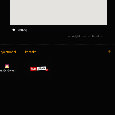
centruj
zmodyfikowano
14 lat temu
prywatności
kontakt