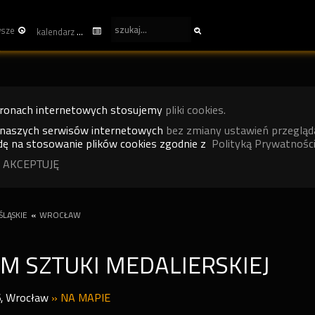
wsze
kalendarz
tronach internetowych stosujemy
pliki cookies.
 naszych serwisów internetowych
bez zmiany ustawień przegląd
ę na stosowanie plików cookies zgodnie z
Polityką Prywatności
 AKCEPTUJĘ
LĄSKIE
«
WROCŁAW
 SZTUKI MEDALIERSKIEJ
6
,
Wrocław
»
NA MAPIE