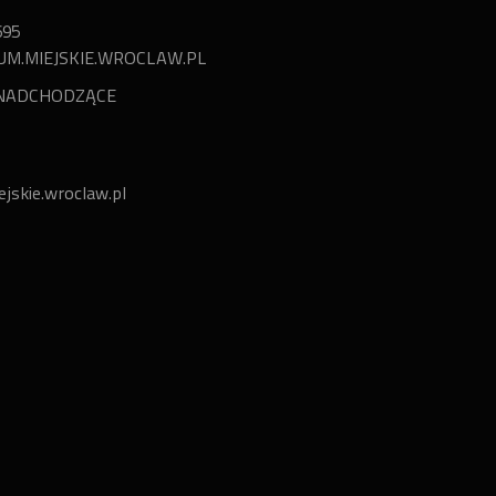
695
UM.MIEJSKIE.WROCLAW.PL
NADCHODZĄCE
jskie.wroclaw.pl