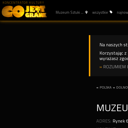
KONCENTRATOR KULTURY
Muzeum Sztuki ...
wszystkie
najno
Na naszych s
Korzystając z
wyrażasz zgod
»
ROZUMIEM I
«
POLSKA
«
DOLNOŚ
MUZEUM
ADRES:
Rynek 