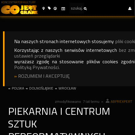
KONCENTRATOR KULTURY
Na naszych stronach internetowych stosujemy
pliki cook
Korzystając z naszych serwisów internetowych
bez zm
ustawień przeglądarki
wyrażasz zgodę na stosowanie plików cookies zgodn
Polityką Prywatności.
»
ROZUMIEM I AKCEPTUJĘ
«
POLSKA
«
DOLNOŚLĄSKIE
«
WROCŁAW
zmodyfikowano
7 lat temu
»
ABPREXPERT
PIEKARNIA I CENTRUM
SZTUK