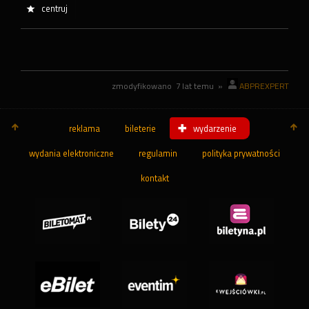
centruj
zmodyfikowano
7 lat temu
»
ABPREXPERT
reklama
bileterie
wydarzenie
wydania elektroniczne
regulamin
polityka prywatności
kontakt