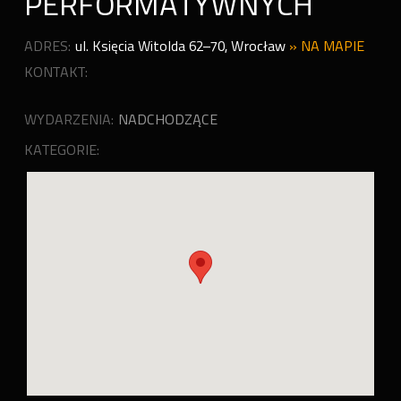
PERFORMATYWNYCH
ADRES:
ul. Księcia Witolda 62–70
,
Wrocław
»
NA MAPIE
KONTAKT:
WYDARZENIA:
NADCHODZĄCE
KATEGORIE: