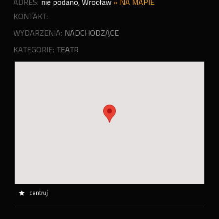
ADRES:
nie podano
,
Wrocław
»
NA MAPIE
KONTAKT:
WYDARZENIA:
NADCHODZĄCE
KATEGORIE:
TEATR
centruj