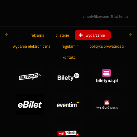
zmodyfikowano
5 lat temu
reklama
bileterie
wydarzenie
wydania elektroniczne
regulamin
polityka prywatności
kontakt