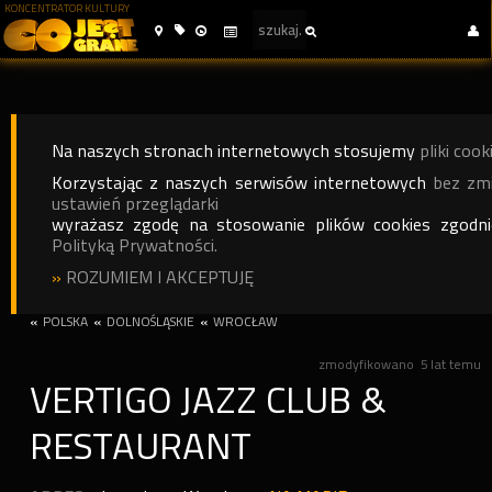
KONCENTRATOR KULTURY
Na naszych stronach internetowych stosujemy
pliki cook
Korzystając z naszych serwisów internetowych
bez zm
ustawień przeglądarki
wyrażasz zgodę na stosowanie plików cookies zgodn
Polityką Prywatności.
»
ROZUMIEM I AKCEPTUJĘ
«
POLSKA
«
DOLNOŚLĄSKIE
«
WROCŁAW
zmodyfikowano
5 lat temu
VERTIGO JAZZ CLUB &
RESTAURANT