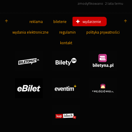
zmodyfikowano
2 lata temu
reklama
bileterie
wydarzenie
wydania elektroniczne
regulamin
polityka prywatności
kontakt