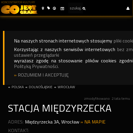
KONCENTRATOR KULTURY
Na naszych stronach internetowych stosujemy
pliki cook
Korzystając z naszych serwisów internetowych
bez zm
ustawień przeglądarki
wyrażasz zgodę na stosowanie plików cookies zgodn
Polityką Prywatności.
»
ROZUMIEM I AKCEPTUJĘ
«
POLSKA
«
DOLNOŚLĄSKIE
«
WROCŁAW
zmodyfikowano
2 lata temu
STACJA MIĘDZYRZECKA
ADRES:
Międzyrzecka 3A
,
Wrocław
»
NA MAPIE
KONTAKT: