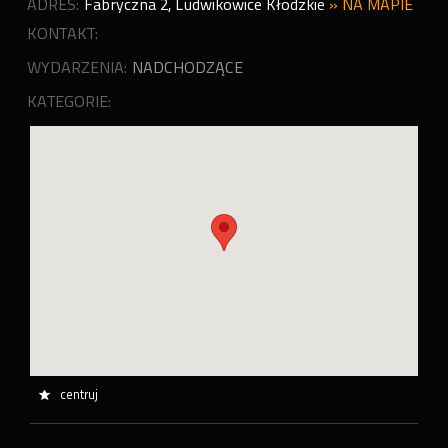
ADRES:
Fabryczna 2
,
Ludwikowice Kłodzkie
»
NA MAPIE
KONTAKT:
WYDARZENIA:
NADCHODZĄCE
KATEGORIE:
centruj