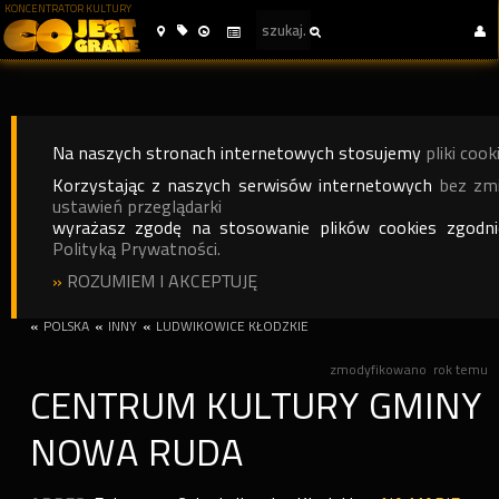
KONCENTRATOR KULTURY
Na naszych stronach internetowych stosujemy
pliki cook
Korzystając z naszych serwisów internetowych
bez zm
ustawień przeglądarki
wyrażasz zgodę na stosowanie plików cookies zgodn
Polityką Prywatności.
»
ROZUMIEM I AKCEPTUJĘ
«
POLSKA
«
INNY
«
LUDWIKOWICE KŁODZKIE
zmodyfikowano
rok temu
CENTRUM KULTURY GMINY
NOWA RUDA