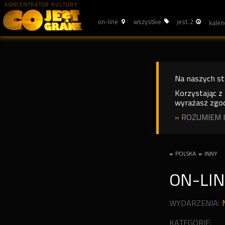
KONCENTRATOR KULTURY
on-line
wszystkie
jest: 2
Na naszych s
Korzystając z
wyrażasz zgod
»
ROZUMIEM I
«
POLSKA
«
INNY
ON-LI
WYDARZENIA:
KATEGORIE: