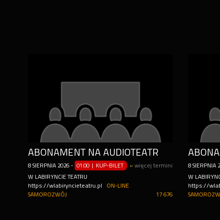
ABONAMENT NA AUDIOTEATR
ABONA
8
SIERPNIA
2026
-
01:00 | KUP-BILET
»
więcej terminów
8
SIERPNIA
W LABIRYNCIE TEATRU
W LABIRYNC
https://wlabiryncieteatru.pl
ON-LINE
https://wlab
SAMOROZWÓJ
17 676
SAMOROZW