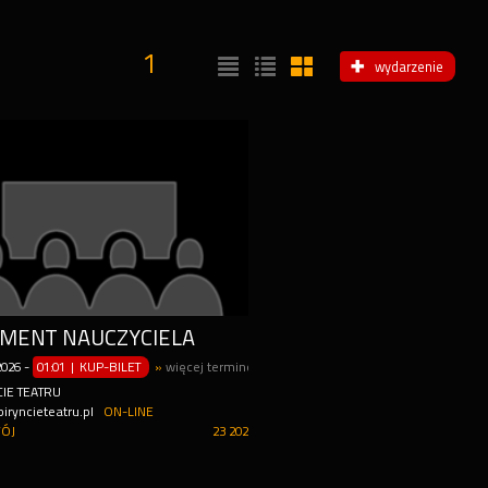
1
wydarzenie
MENT NAUCZYCIELA
2026
-
01:01 | KUP-BILET
»
więcej terminów
IE TEATRU
iryncieteatru.pl
ON-LINE
ÓJ
23 202