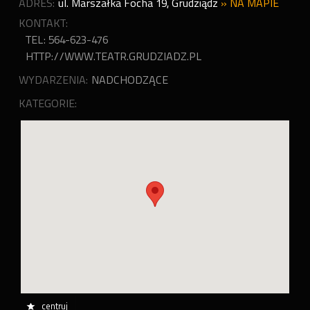
ADRES:
ul. Marszałka Focha 19
,
Grudziądz
»
NA MAPIE
KONTAKT:
TEL: 564-623-476
HTTP://WWW.TEATR.GRUDZIADZ.PL
WYDARZENIA:
NADCHODZĄCE
KATEGORIE:
centruj