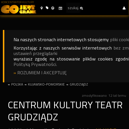
KONCENTRATOR KULTURY
Na naszych stronach internetowych stosujemy
pliki cook
Korzystając z naszych serwisów internetowych
bez zm
ustawień przeglądarki
wyrażasz zgodę na stosowanie plików cookies zgodn
Polityką Prywatności.
»
ROZUMIEM I AKCEPTUJĘ
«
POLSKA
«
KUJAWSKO-POMORSKIE
«
GRUDZIĄDZ
zmodyfikowano
12 lat temu
CENTRUM KULTURY TEATR
GRUDZIĄDZ