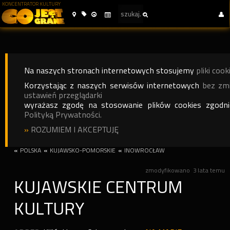
KONCENTRATOR KULTURY
Na naszych stronach internetowych stosujemy
pliki cook
Korzystając z naszych serwisów internetowych
bez zm
ustawień przeglądarki
wyrażasz zgodę na stosowanie plików cookies zgodn
Polityką Prywatności.
»
ROZUMIEM I AKCEPTUJĘ
«
POLSKA
«
KUJAWSKO-POMORSKIE
«
INOWROCŁAW
zmodyfikowano
3 lata temu
KUJAWSKIE CENTRUM
KULTURY