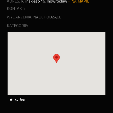
ADRES:
Kilińskiego 16
,
Inowrocław
»
NA MAPIE
KONTAKT:
WYDARZENIA:
NADCHODZĄCE
KATEGORIE:
centruj