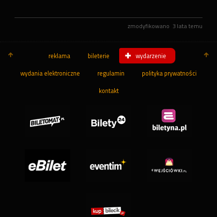
zmodyfikowano
3 lata temu
reklama
bileterie
wydarzenie
wydania elektroniczne
regulamin
polityka prywatności
kontakt