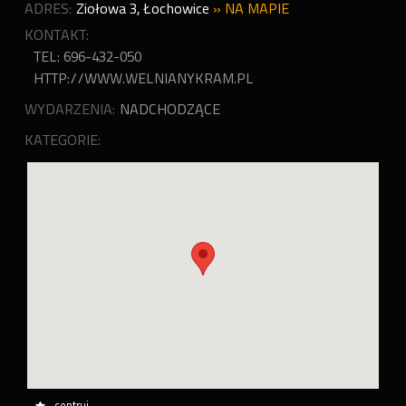
ADRES:
Ziołowa 3
,
Łochowice
»
NA MAPIE
KONTAKT:
TEL: 696-432-050
HTTP://WWW.WELNIANYKRAM.PL
WYDARZENIA:
NADCHODZĄCE
KATEGORIE:
centruj