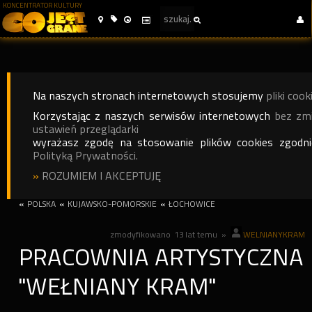
KONCENTRATOR KULTURY
Na naszych stronach internetowych stosujemy
pliki cook
Korzystając z naszych serwisów internetowych
bez zm
ustawień przeglądarki
wyrażasz zgodę na stosowanie plików cookies zgodn
Polityką Prywatności.
»
ROZUMIEM I AKCEPTUJĘ
«
POLSKA
«
KUJAWSKO-POMORSKIE
«
ŁOCHOWICE
zmodyfikowano
13 lat temu
»
WELNIANYKRAM
PRACOWNIA ARTYSTYCZNA
"WEŁNIANY KRAM"