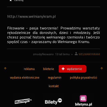
http://www.welnianykram.pl
Filcowanie - pasja tworzenia! Prowadzimy warsztaty
rękodzielnicze dla dorosłych, dzieci i młodzieży. Jeśli
chcesz poznać historię wełnianego rzemiosła i twórczo
spędzić czas - zapraszamy do Wełnianego Kramu.
zmodyfikowano
13 lat temu
»
WELNIANYKRAM
reklama
bileterie
wydarzenie
wydania elektroniczne
regulamin
polityka prywatności
kontakt