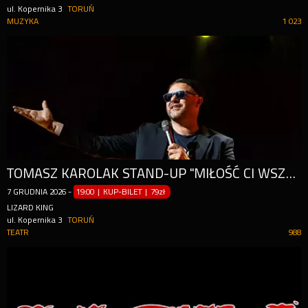
ul. Kopernika 3
TORUŃ
MUZYKA
1 023
TOMASZ KAROLAK STAND-UP "MIŁOŚĆ CI WSZYSTKIEGO NIE WYBACZY!"
7
GRUDNIA
2026
-
19:00 | KUP-BILET
|
79zł
LIZARD KING
ul. Kopernika 3
TORUŃ
TEATR
988