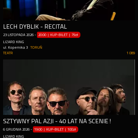
LECH DYBLIK - RECITAL
23
LISTOPADA
2026
-
20:00 | KUP-BILET
|
79zł
LIZARD KING
ul. Kopernika 3
TORUŃ
TEATR
1 089
SZTYWNY PAL AZJI - 40 LAT NA SCENIE!
6
GRUDNIA
2026
-
19:00 | KUP-BILET
|
100zł
LIZARD KING