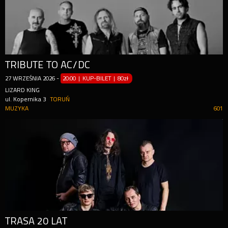
TRIBUTE TO AC/DC
27
WRZEŚNIA
2026
-
20:00 | KUP-BILET
|
80zł
LIZARD KING
ul. Kopernika 3
TORUŃ
MUZYKA
601
TRASA 20 LAT