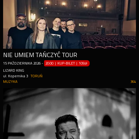
NIE UMIEM TAŃCZYĆ TOUR
15
PAŹDZIERNIKA
2026
-
20:00 | KUP-BILET
|
109zł
LIZARD KING
ul. Kopernika 3
TORUŃ
MUZYKA
364