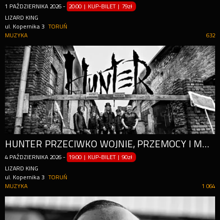
1
PAŹDZIERNIKA
2026
-
20:00 | KUP-BILET
|
79zł
LIZARD KING
ul. Kopernika 3
TORUŃ
MUZYKA
632
HUNTER PRZECIWKO WOJNIE, PRZEMOCY I MANIPULACJI VOL 2
4
PAŹDZIERNIKA
2026
-
19:00 | KUP-BILET
|
90zł
LIZARD KING
ul. Kopernika 3
TORUŃ
MUZYKA
1 064