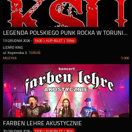
LEGENDA POLSKIEGO PUNK ROCKA W TORUNIU!
13
GRUDNIA
2026
-
19:00 | KUP-BILET
|
109zł
LIZARD KING
ul. Kopernika 3
TORUŃ
MUZYKA
1 006
FARBEN LEHRE AKUSTYCZNIE
20
GRUDNIA
2026
-
19:00 | KUP-BILET
|
90zł