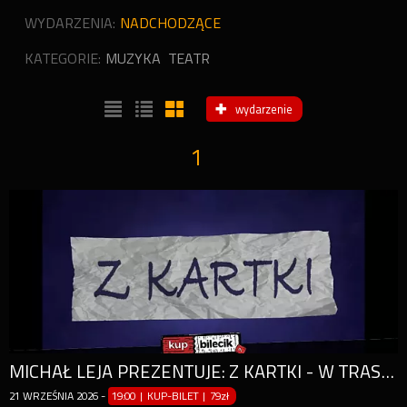
WYDARZENIA:
NADCHODZĄCE
KATEGORIE:
MUZYKA
TEATR
wydarzenie
1
MICHAŁ LEJA PREZENTUJE: Z KARTKI - W TRASIE: TORUŃ
21
WRZEŚNIA
2026
-
19:00 | KUP-BILET
|
79zł