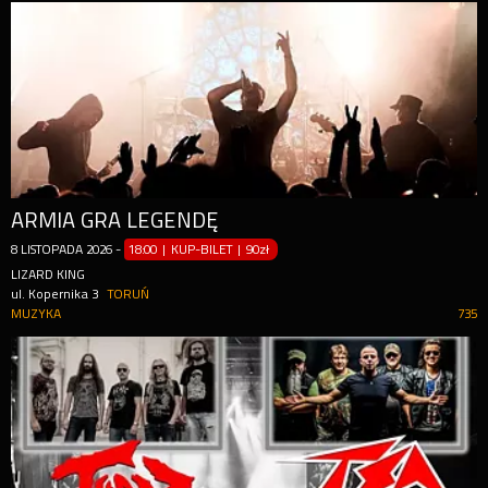
ARMIA GRA LEGENDĘ
8
LISTOPADA
2026
-
18:00 | KUP-BILET
|
90zł
LIZARD KING
ul. Kopernika 3
TORUŃ
MUZYKA
735