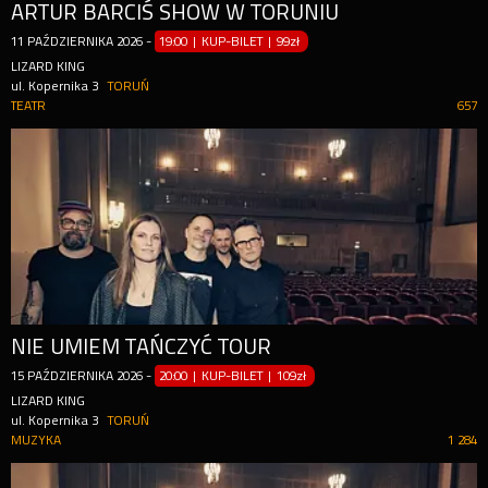
ARTUR BARCIŚ SHOW W TORUNIU
11
PAŹDZIERNIKA
2026
-
19:00 | KUP-BILET
|
99zł
LIZARD KING
ul. Kopernika 3
TORUŃ
TEATR
657
NIE UMIEM TAŃCZYĆ TOUR
15
PAŹDZIERNIKA
2026
-
20:00 | KUP-BILET
|
109zł
LIZARD KING
ul. Kopernika 3
TORUŃ
MUZYKA
1 284