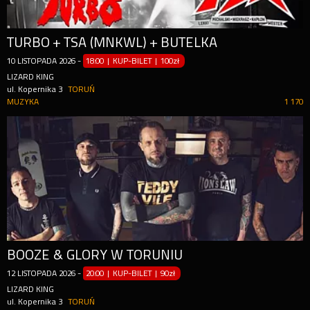
TURBO + TSA (MNKWL) + BUTELKA
10
LISTOPADA
2026
-
18:00 | KUP-BILET
|
100zł
LIZARD KING
ul. Kopernika 3
TORUŃ
MUZYKA
1 170
BOOZE & GLORY W TORUNIU
12
LISTOPADA
2026
-
20:00 | KUP-BILET
|
90zł
LIZARD KING
ul. Kopernika 3
TORUŃ