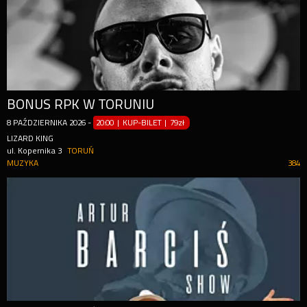
BONUS RPK W TORUNIU
8
PAŹDZIERNIKA
2026
-
20:00 | KUP-BILET
|
79zł
LIZARD KING
ul. Kopernika 3
TORUŃ
MUZYKA
384