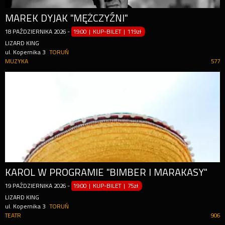
MAREK DYJAK "MĘŻCZYŹNI"
18
PAŹDZIERNIKA
2026
-
19:00 | KUP-BILET
|
119zł
LIZARD KING
ul. Kopernika 3
TORUŃ
MUZYKA
577
KAROL W PROGRAMIE "BIMBER I MARAKASY"
19
PAŹDZIERNIKA
2026
-
19:00 | KUP-BILET
|
75zł
LIZARD KING
ul. Kopernika 3
TORUŃ
TEATR
906