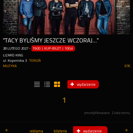
"TACY BYLIŚMY JESZCZE WCZORAJ..."
28
LUTEGO
2027
-
19:00 | KUP-BILET
|
100zł
LIZARD KING
ul. Kopernika 3
TORUŃ
MUZYKA
676
wydarzenie
1
zmodyfikowano
2 lata temu
reklama
bileterie
wydarzenie