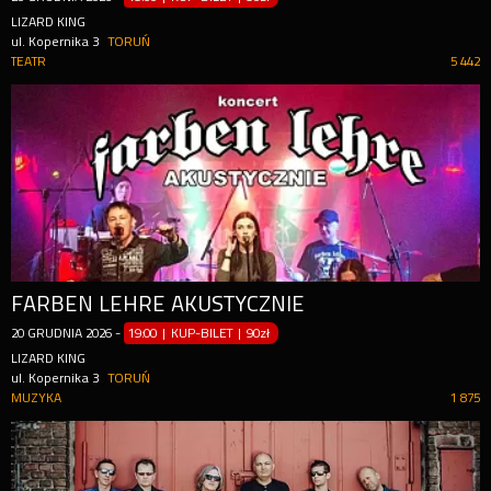
LIZARD KING
ul. Kopernika 3
TORUŃ
TEATR
5 442
FARBEN LEHRE AKUSTYCZNIE
20
GRUDNIA
2026
-
19:00 | KUP-BILET
|
90zł
LIZARD KING
ul. Kopernika 3
TORUŃ
MUZYKA
1 875