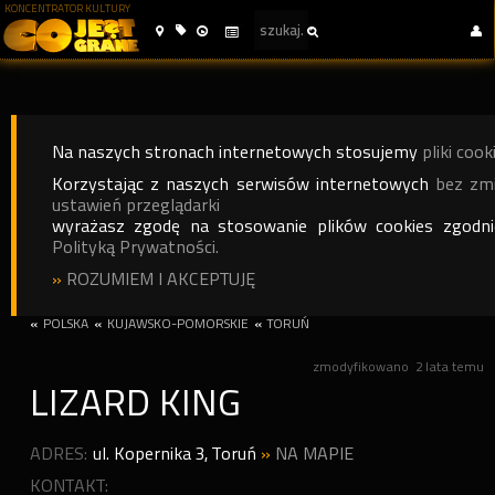
KONCENTRATOR KULTURY
Na naszych stronach internetowych stosujemy
pliki cook
Korzystając z naszych serwisów internetowych
bez zm
ustawień przeglądarki
wyrażasz zgodę na stosowanie plików cookies zgodn
Polityką Prywatności.
»
ROZUMIEM I AKCEPTUJĘ
«
POLSKA
«
KUJAWSKO-POMORSKIE
«
TORUŃ
zmodyfikowano
2 lata temu
LIZARD KING
ADRES:
ul. Kopernika 3
,
Toruń
»
NA MAPIE
KONTAKT: