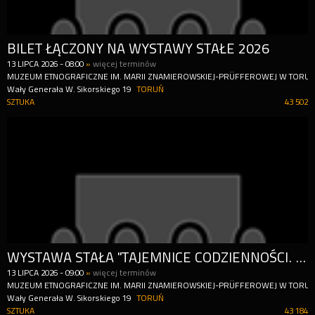
BILET ŁĄCZONY NA WYSTAWY STAŁE 2026
13
LIPCA
2026
-
08:00
»
więcej terminów
MUZEUM ETNOGRAFICZNE IM. MARII ZNAMIEROWSKIEJ-PRÜFFEROWEJ W TORUN
Wały Generała W. Sikorskiego 19
TORUŃ
SZTUKA
43 502
WYSTAWA STAŁA "TAJEMNICE CODZIENNOŚCI. KULTURA LUDOWA I JEJ POGRANICZA OD KUJAW DO BAŁTYKU (1850-1950)" 2026
13
LIPCA
2026
-
09:00
»
więcej terminów
MUZEUM ETNOGRAFICZNE IM. MARII ZNAMIEROWSKIEJ-PRÜFFEROWEJ W TORUN
Wały Generała W. Sikorskiego 19
TORUŃ
SZTUKA
43 184