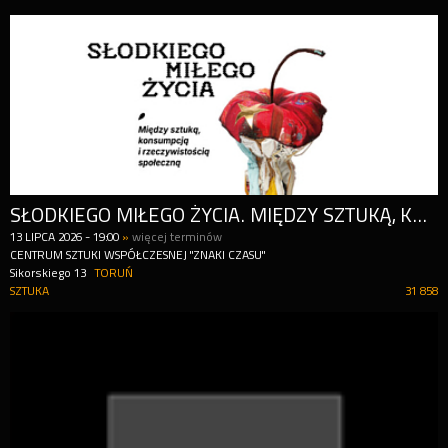
SŁODKIEGO MIŁEGO ŻYCIA. MIĘDZY SZTUKĄ, KONSUMPCJĄ I RZECZYWISTOŚCIĄ SPOŁECZNĄ + PARK RZEŹBY
13
LIPCA
2026
-
19:00
»
więcej terminów
CENTRUM SZTUKI WSPÓŁCZESNEJ "ZNAKI CZASU"
Sikorskiego 13
TORUŃ
SZTUKA
31 858