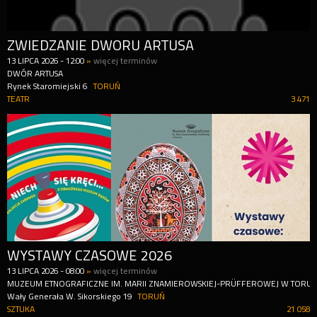
ZWIEDZANIE DWORU ARTUSA
13
LIPCA
2026
-
12:00
»
więcej terminów
DWÓR ARTUSA
Rynek Staromiejski 6
TORUŃ
TEATR
3 471
WYSTAWY CZASOWE 2026
13
LIPCA
2026
-
08:00
»
więcej terminów
MUZEUM ETNOGRAFICZNE IM. MARII ZNAMIEROWSKIEJ-PRÜFFEROWEJ W TORUN
Wały Generała W. Sikorskiego 19
TORUŃ
SZTUKA
21 058