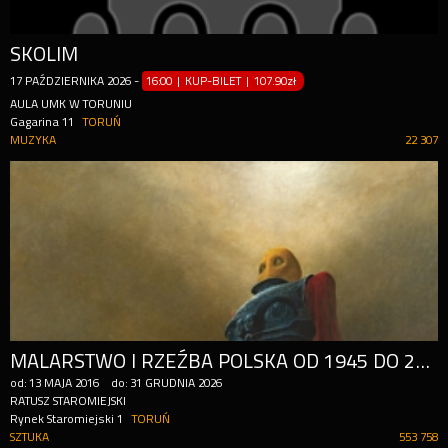
SKOLIM
17
PAŹDZIERNIKA
2026
-
16:00 | KUP-BILET
|
107.90zł
AULA UMK W TORUNIU
Gagarina 11
TORUŃ
MUZYKA
22 307
MALARSTWO I RZEŹBA POLSKA OD 1945 DO 2010 ROKU W ZBIORACH MUZEUM OKRĘGOWEGO W TORUNIU
od:
13
MAJA
2016
do:
31
GRUDNIA
2026
RATUSZ STAROMIEJSKI
Rynek Staromiejski 1
TORUŃ
SZTUKA
553 758