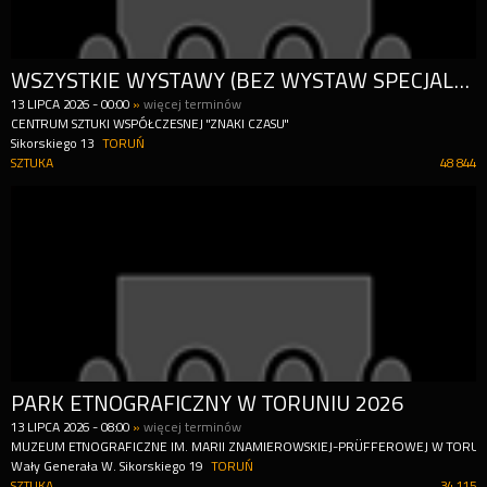
WSZYSTKIE WYSTAWY (BEZ WYSTAW SPECJALNYCH/KOMERCYJNYCH) + PARK RZEŹBY WYSTAWA STAŁA
13
LIPCA
2026
-
00:00
»
więcej terminów
CENTRUM SZTUKI WSPÓŁCZESNEJ "ZNAKI CZASU"
Sikorskiego 13
TORUŃ
SZTUKA
48 844
PARK ETNOGRAFICZNY W TORUNIU 2026
13
LIPCA
2026
-
08:00
»
więcej terminów
MUZEUM ETNOGRAFICZNE IM. MARII ZNAMIEROWSKIEJ-PRÜFFEROWEJ W TORUN
Wały Generała W. Sikorskiego 19
TORUŃ
SZTUKA
34 115