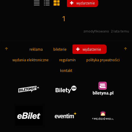
wydarzenie
1
zmodyfikowano
2 lata temu
reklama
bileterie
wydarzenie
wydania elektroniczne
regulamin
polityka prywatności
kontakt