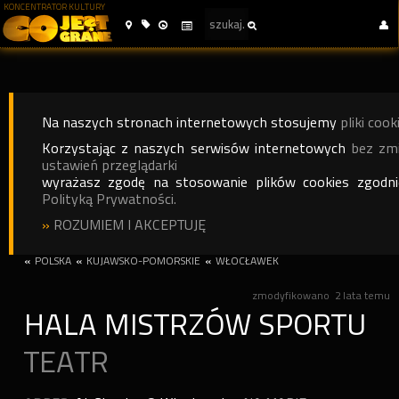
KONCENTRATOR KULTURY
Na naszych stronach internetowych stosujemy
pliki cook
Korzystając z naszych serwisów internetowych
bez zm
ustawień przeglądarki
wyrażasz zgodę na stosowanie plików cookies zgodn
Polityką Prywatności.
»
ROZUMIEM I AKCEPTUJĘ
«
POLSKA
«
KUJAWSKO-POMORSKIE
«
WŁOCŁAWEK
zmodyfikowano
2 lata temu
HALA MISTRZÓW SPORTU
TEATR