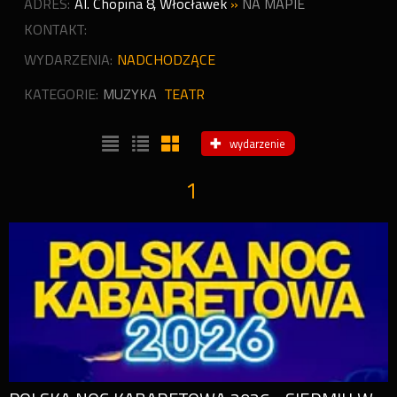
ADRES:
Al. Chopina 8
,
Włocławek
»
NA MAPIE
KONTAKT:
WYDARZENIA:
NADCHODZĄCE
KATEGORIE:
MUZYKA
TEATR
wydarzenie
1