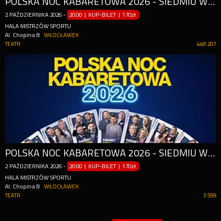
POLSKA NOC KABARETOWA 2026 - SIEDMIU WSPANIAŁYCH
2
PAŹDZIERNIKA
2026
-
20:00 | KUP-BILET
|
170zł
HALA MISTRZÓW SPORTU
Al. Chopina 8
WŁOCŁAWEK
TEATR
448 207
POLSKA NOC KABARETOWA 2026 - SIEDMIU WSPANIAŁYCH
2
PAŹDZIERNIKA
2026
-
20:00 | KUP-BILET
|
170zł
HALA MISTRZÓW SPORTU
Al. Chopina 8
WŁOCŁAWEK
TEATR
3 599