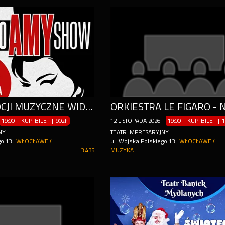
PEŁNE EMOCJI MUZYCZNE WIDOWISKO INSPIROWANE TWÓRCZOŚCIĄ AMY WINEHOUSE
19:00 | KUP-BILET
|
90zł
12
LISTOPADA
2026
-
19:00 | KUP-BILET
|
1
NY
TEATR IMPRESARYJNY
go 13
WŁOCŁAWEK
ul. Wojska Polskiego 13
WŁOCŁAWEK
3 435
MUZYKA