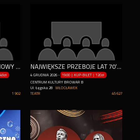
ORKIESTRA LE FIGARO - NOWY PROGRAM, NOWE EMOCJE!
NAJWIĘKSZE PRZEBOJE LAT 70' I 80' SYMFONICZNIE
49zł
4
GRUDNIA
2026
-
19:00 | KUP-BILET
|
120zł
CENTRUM KULTURY BROWAR B
Ul. Łęgska 28
WŁOCŁAWEK
1 902
TEATR
45 627