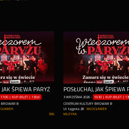
 JAK ŚPIEWA PARYŻ
POSŁUCHAJ, JAK ŚPIEWA 
17:00 | KUP-BILET
|
130zł
3
WRZEŚNIA
2026
-
19:30 | KUP-BILET
|
13
Y BROWAR B
CENTRUM KULTURY BROWAR B
CŁAWEK
Ul. Łęgska 28
WŁOCŁAWEK
595
MUZYKA