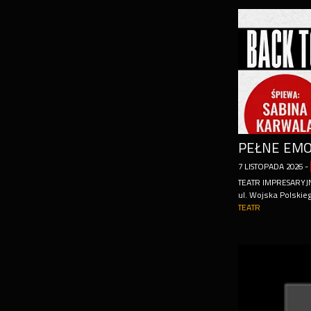
7
LISTOPADA
2026
-
TEATR IMPRESARYJ
ul. Wojska Polskie
TEATR