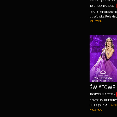
10
GRUDNIA
2026
-
TEATR IMPRESARYJ
ul. Wojska Polskie
MUZYKA
19
STYCZNIA
2027
-
CENTRUM KULTUR
Ul. Łęgska 28
WŁO
MUZYKA