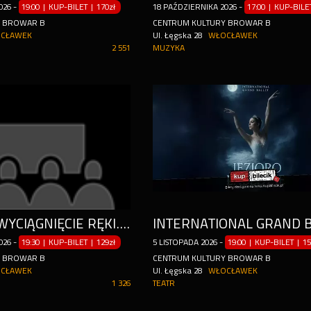
026
-
19:00 | KUP-BILET
|
170zł
18
PAŹDZIERNIKA
2026
-
17:00 | KUP-BIL
Y BROWAR B
CENTRUM KULTURY BROWAR B
CŁAWEK
Ul. Łęgska 28
WŁOCŁAWEK
2 551
MUZYKA
BAROK NA WYCIĄGNIĘCIE RĘKI. VIVALDI W TWOIM MIEŚCIE.
INTERNATIONAL GRAND 
026
-
19:30 | KUP-BILET
|
129zł
5
LISTOPADA
2026
-
19:00 | KUP-BILET
|
15
Y BROWAR B
CENTRUM KULTURY BROWAR B
CŁAWEK
Ul. Łęgska 28
WŁOCŁAWEK
1 326
TEATR