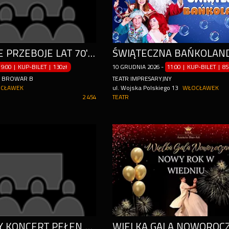
NAJWIĘKSZE PRZEBOJE LAT 70' I 80' SYMFONICZNIE
ŚWIĄTECZNA BAŃKOLAN
19:00 | KUP-BILET
|
130zł
10
GRUDNIA
2026
-
11:00 | KUP-BILET
|
85
Y BROWAR B
TEATR IMPRESARYJNY
CŁAWEK
ul. Wojska Polskiego 13
WŁOCŁAWEK
2 454
TEATR
WYJĄTKOWY KONCERT PEŁEN EMOCJI I KLASYKI