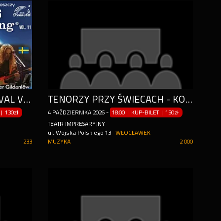
WŁOCŁAWEK ROCK FESTIVAL VOL. 2
TENORZY PRZY ŚWIECACH - KONCERT, KTÓRY PORUSZA SERCE
|
130zł
4
PAŹDZIERNIKA
2026
-
18:00 | KUP-BILET
|
150zł
TEATR IMPRESARYJNY
ul. Wojska Polskiego 13
WŁOCŁAWEK
233
MUZYKA
2 000