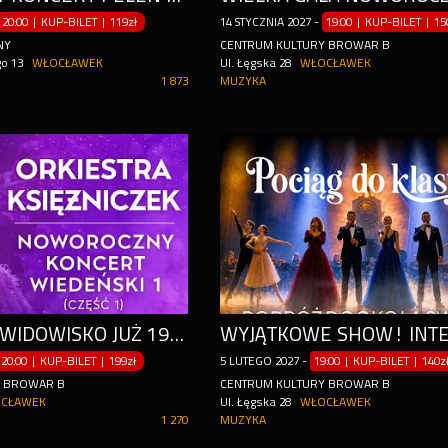
20:00 | KUP-BILET
|
119zł
14
STYCZNIA
2027
-
19:00 | KUP-BILET
|
15
NY
CENTRUM KULTURY BROWAR B
go 13
WŁOCŁAWEK
Ul. Łęgska 28
WŁOCŁAWEK
1 873
MUZYKA
ŚWIATOWE WIDOWISKO JUŻ 19.01. WE WŁOCŁAWKU!
20:00 | KUP-BILET
|
199zł
5
LUTEGO
2027
-
19:00 | KUP-BILET
|
140z
Y BROWAR B
CENTRUM KULTURY BROWAR B
CŁAWEK
Ul. Łęgska 28
WŁOCŁAWEK
1 270
MUZYKA