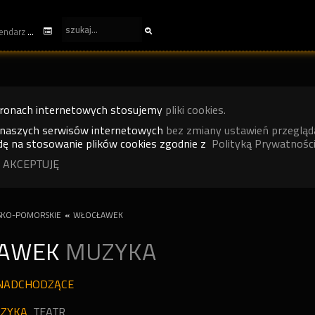
kalendarz
tronach internetowych stosujemy
pliki cookies.
 naszych serwisów internetowych
bez zmiany ustawień przegląd
ę na stosowanie plików cookies zgodnie z
Polityką Prywatności
 AKCEPTUJĘ
SKO-POMORSKIE
«
WŁOCŁAWEK
ŁAWEK
MUZYKA
NADCHODZĄCE
ZYKA
TEATR