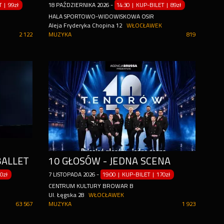
ET
|
99zł
18
PAŹDZIERNIKA
2026
-
14:30 | KUP-BILET
|
89zł
HALA SPORTOWO-WIDOWISKOWA OSIR
Aleja Fryderyka Chopina 12
WŁOCŁAWEK
2 122
MUZYKA
819
BALLET
10 GŁOSÓW - JEDNA SCENA
0zł
7
LISTOPADA
2026
-
19:00 | KUP-BILET
|
170zł
CENTRUM KULTURY BROWAR B
Ul. Łęgska 28
WŁOCŁAWEK
63 567
MUZYKA
1 923