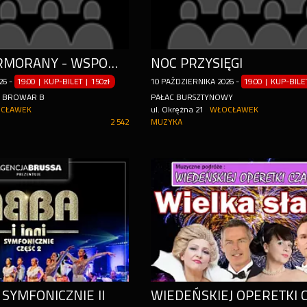
GONIĄC KORMORANY - WSPOMNIENIA NAJPIEKNIEJSZYCH LAT
NOC PRZYSIĘGI
26
-
19:00 | KUP-BILET
|
150zł
10
PAŹDZIERNIKA
2026
-
19:00 | KUP-BIL
Y BROWAR B
PAŁAC BURSZTYNOWY
CŁAWEK
ul. Okrężna 21
WŁOCŁAWEK
2 542
MUZYKA
 SYMFONICZNIE II