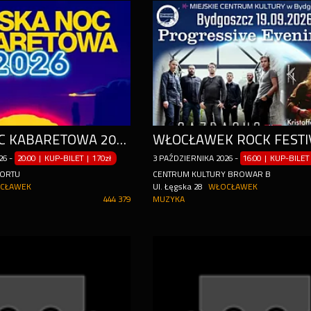
POLSKA NOC KABARETOWA 2026 - SIEDMIU WSPANIAŁYCH
26
-
20:00 | KUP-BILET
|
170zł
3
PAŹDZIERNIKA
2026
-
16:00 | KUP-BILET
PORTU
CENTRUM KULTURY BROWAR B
CŁAWEK
Ul. Łęgska 28
WŁOCŁAWEK
444 379
MUZYKA