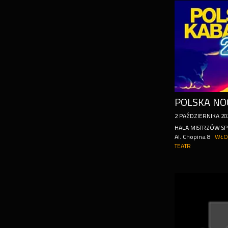
2
PAŹDZIERNIKA
20
HALA MISTRZÓW S
Al. Chopina 8
WŁO
TEATR