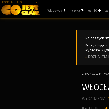
KONCENTRATOR KULTURY
Włocławek
muzyka
jest: 30
Na naszych s
Korzystając z
wyrażasz zgod
»
ROZUMIEM I
«
POLSKA
«
KUJAW
WŁOC
WYDARZENIA:
KATEGORIE:
MU