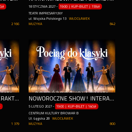
0zł
18
STYCZNIA
2027
-
19:00 | KUP-BILET
|
159zł
TEATR IMPRESARYJNY
ul. Wojska Polskiego 13
WŁOCŁAWEK
2 166
MUZYKA
842
WYJĄTKOWE SHOW! INTERAKTYWNA PRZYGODA Z MUZYCZNYMI HITAMI WSZECHCZASÓW
NOWOROCZNE SHOW! INTERAKTYWNA PRZYGODA Z MUZYCZNYMI HITAMI WSZECHCZASÓW
ł
5
LUTEGO
2027
-
19:00 | KUP-BILET
|
140zł
CENTRUM KULTURY BROWAR B
Ul. Łęgska 28
WŁOCŁAWEK
1 379
MUZYKA
800