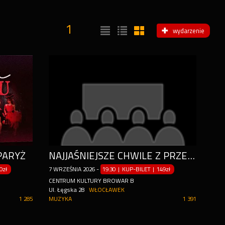
1
wydarzenie
PARYŻ
NAJJAŚNIEJSZE CHWILE Z PRZESZŁOŚCI W JEDNYM KONCERCIE
0zł
7
WRZEŚNIA
2026
-
19:30 | KUP-BILET
|
149zł
CENTRUM KULTURY BROWAR B
Ul. Łęgska 28
WŁOCŁAWEK
1 285
MUZYKA
1 391