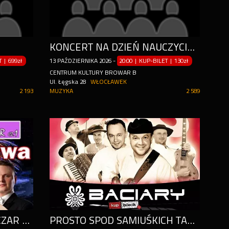
KONCERT NA DZIEŃ NAUCZYCIELA
ET
|
699zł
13
PAŹDZIERNIKA
2026
-
20:00 | KUP-BILET
|
130zł
CENTRUM KULTURY BROWAR B
Ul. Łęgska 28
WŁOCŁAWEK
2 193
MUZYKA
2 589
WIEDEŃSKIEJ OPERETKI CZAR GALA OPERETKOWO-MUSICALOWA, ŚWIAT KONCERTÓW WIEDEŃSKICH OPERETEK MUSICALI
PROSTO SPOD SAMIUŚKICH TATR NAJWIĘKSZE GWIAZDY GÓRALSKIEGO FOLKU!