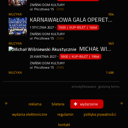
ŻNIŃSKI DOM KULTURY
ul. Pocztowa 15
ŻNIN
MUZYKA
954
KARNAWAŁOWA GALA OPERETKOWO-MUSICALOWA
1
STYCZNIA
2027
-
19:00 | KUP-BILET
|
149zł
ŻNIŃSKI DOM KULTURY
ul. Pocztowa 15
ŻNIN
MUZYKA
945
MICHAŁ WIŚNIEWSKI AKUSTYCZNIE
25
KWIETNIA
2027
-
18:00 | KUP-BILET
|
199zł
ŻNIŃSKI DOM KULTURY
ul. Pocztowa 15
ŻNIN
MUZYKA
1 496
zmodyfikowano
godzinę temu
reklama
bileterie
wydarzenie
wydania elektroniczne
regulamin
polityka prywatności
kontakt