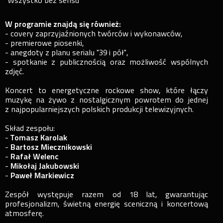
"Wszystko bez sensu"
W programie znajdą się również:
- covery zaprzyjaźnionych twórców i wykonawców,
- premierowe piosenki,
- anegdoty z planu serialu "39 i pół",
- spotkanie z publicznością oraz możliwość wspólnych
zdjęć.
Koncert to energetyczne rockowe show, które łączy
muzykę na żywo z nostalgicznym powrotem do jednej
z najpopularniejszych polskich produkcji telewizyjnych.
Skład zespołu:
-
Tomasz Karolak
-
Bartosz Miecznikowski
-
Rafał Welenc
-
Mikołaj Jakubowski
-
Paweł Markiewicz
Zespół występuje razem od 18 lat, gwarantując
profesjonalizm, świetną energię sceniczną i koncertową
atmosferę.