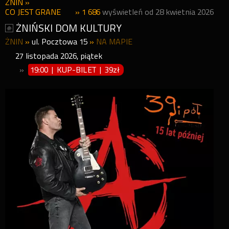
ŻNIN
»
CO JEST GRANE
» 1 686
wyświetleń od 28 kwietnia 2026
ŻNIŃSKI DOM KULTURY
ŻNIN
»
ul. Pocztowa 15
»
NA MAPIE
27
listopada
2026
,
piątek
»
19:00 | KUP-BILET
|
39zł