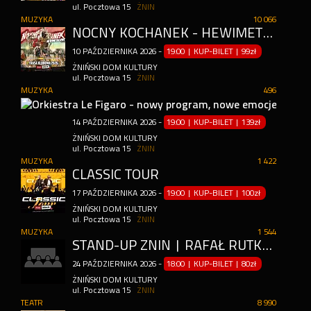
ul. Pocztowa 15
ŻNIN
MUZYKA
10 066
NOCNY KOCHANEK - HEWIMETALOWE JAJA
10
PAŹDZIERNIKA
2026
-
19:00 | KUP-BILET
|
99zł
ŻNIŃSKI DOM KULTURY
ul. Pocztowa 15
ŻNIN
MUZYKA
496
ORKI
14
PAŹDZIERNIKA
2026
-
19:00 | KUP-BILET
|
139zł
ŻNIŃSKI DOM KULTURY
ul. Pocztowa 15
ŻNIN
MUZYKA
1 422
CLASSIC TOUR
17
PAŹDZIERNIKA
2026
-
19:00 | KUP-BILET
|
100zł
ŻNIŃSKI DOM KULTURY
ul. Pocztowa 15
ŻNIN
MUZYKA
1 544
STAND-UP ŻNIN | RAFAŁ RUTKOWSKI W PROGRAMIE "WEHIKUŁ CZASU"
24
PAŹDZIERNIKA
2026
-
18:00 | KUP-BILET
|
80zł
ŻNIŃSKI DOM KULTURY
ul. Pocztowa 15
ŻNIN
TEATR
8 990