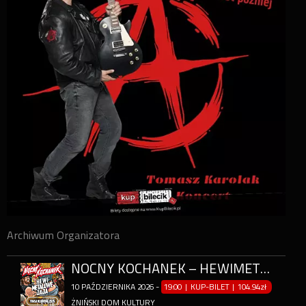
Archiwum Organizatora
NOCNY KOCHANEK – HEWIMETALOWE JAJA
10
PAŹDZIERNIKA
2026
-
19:00 | KUP-BILET
|
104.94zł
ŻNIŃSKI DOM KULTURY