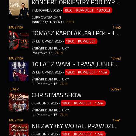
KONCERT ORKIESTRY POD DYREKCJĄ MIŁOSZA BUCHOWSKIEGO Z GOŚCINNYM UDZIAŁEM ANDRZEJA PIASECZNEGO
7
LISTOPADA
2026
-
19:00 | KUP-BILET
|
187.00zł
CUKROWNIA ŻNIN
Janickiego 1, 88-400
ŻNIN
MUZYKA
1 245
TOMASZ KAROLAK ,,39 I PÓŁ - 15 LAT PÓŹNIEJ"
27
LISTOPADA
2026
-
19:00 | KUP-BILET
ŻNIŃSKI DOM KULTURY
Pocztowa 15
ŻNIN
MUZYKA
12 443
10 LAT Z WAMI - TRASA JUBILEUSZOWA 2026
29
LISTOPADA
2026
-
18:00 | KUP-BILET
|
110zł
ŻNIŃSKI DOM KULTURY
ul. Pocztowa 15
ŻNIN
TEATR
50 947
CHRISTMAS SHOW
6
GRUDNIA
2026
-
19:00 | KUP-BILET
|
129zł
ŻNIŃSKI DOM KULTURY
ul. Pocztowa 15
ŻNIN
MUZYKA
1 441
NIEZWYKŁY WOKAL. PRAWDZIWE EMOCJE. MAGIA ŚWIĄT.
6
GRUDNIA
2026
-
19:00 | KUP-BILET
|
129zł