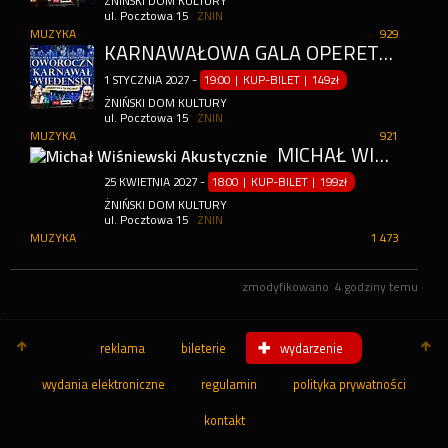
ŻNIŃSKI DOM KULTURY
ul. Pocztowa 15
ŻNIN
MUZYKA
929
KARNAWAŁOWA GALA OPERETKOWO-MUSICALOWA
1
STYCZNIA
2027
-
19:00 | KUP-BILET
|
149zł
ŻNIŃSKI DOM KULTURY
ul. Pocztowa 15
ŻNIN
MUZYKA
921
MICHAŁ WIŚNIEWSKI AKUSTYCZNIE
25
KWIETNIA
2027
-
18:00 | KUP-BILET
|
199zł
ŻNIŃSKI DOM KULTURY
ul. Pocztowa 15
ŻNIN
MUZYKA
1 473
zmodyfikowano
4 godziny temu
reklama
bileterie
wydarzenie
wydania elektroniczne
regulamin
polityka prywatności
kontakt