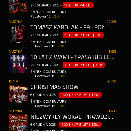
27
LISTOPADA
2026
-
19:00 | KUP-BILET
ŻNIŃSKI DOM KULTURY
Pocztowa 15
ŻNIN
MUZYKA
12 208
TOMASZ KAROLAK - 39 I PÓŁ. 15 LAT PÓŹNIEJ
27
LISTOPADA
2026
-
19:00 | KUP-BILET
|
39zł
ŻNIŃSKI DOM KULTURY
ul. Pocztowa 15
ŻNIN
MUZYKA
1 659
10 LAT Z WAMI - TRASA JUBILEUSZOWA 2026
29
LISTOPADA
2026
-
18:00 | KUP-BILET
|
110zł
ŻNIŃSKI DOM KULTURY
ul. Pocztowa 15
ŻNIN
TEATR
50 704
CHRISTMAS SHOW
6
GRUDNIA
2026
-
19:00 | KUP-BILET
|
129zł
ŻNIŃSKI DOM KULTURY
ul. Pocztowa 15
ŻNIN
MUZYKA
1 403
NIEZWYKŁY WOKAL. PRAWDZIWE EMOCJE. MAGIA ŚWIĄT.
6
GRUDNIA
2026
-
19:00 | KUP-BILET
|
129zł