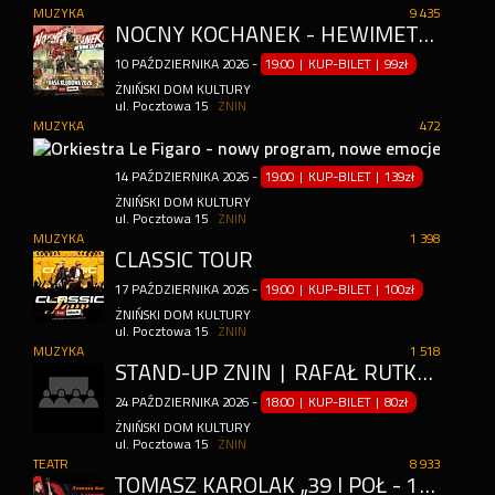
MUZYKA
9 435
NOCNY KOCHANEK - HEWIMETALOWE JAJA
10
PAŹDZIERNIKA
2026
-
19:00 | KUP-BILET
|
99zł
ŻNIŃSKI DOM KULTURY
ul. Pocztowa 15
ŻNIN
MUZYKA
472
ORKI
14
PAŹDZIERNIKA
2026
-
19:00 | KUP-BILET
|
139zł
ŻNIŃSKI DOM KULTURY
ul. Pocztowa 15
ŻNIN
MUZYKA
1 398
CLASSIC TOUR
17
PAŹDZIERNIKA
2026
-
19:00 | KUP-BILET
|
100zł
ŻNIŃSKI DOM KULTURY
ul. Pocztowa 15
ŻNIN
MUZYKA
1 518
STAND-UP ŻNIN | RAFAŁ RUTKOWSKI W PROGRAMIE "WEHIKUŁ CZASU"
24
PAŹDZIERNIKA
2026
-
18:00 | KUP-BILET
|
80zł
ŻNIŃSKI DOM KULTURY
ul. Pocztowa 15
ŻNIN
TEATR
8 933
TOMASZ KAROLAK ,,39 I PÓŁ - 15 LAT PÓŹNIEJ"