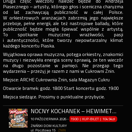
Druga część wieczoru należeć będzie do Andrzeja
Piasecznego – artysty, którego głos i sceniczna charyzma
od lat zachwycają publiczność w całej Polsce.
W orkiestrowych aranżacjach zabrzmią jego największe
przeboje, pełne energii, ale też nastrojowe ballady, które
publiczność będzie mogła śpiewać wspólnie z artystą.
To spotkanie muzycznej wrażliwości, pasji
i autentyczności, które tworzy niepowtarzalny klimat
każdego koncertu Piaska.
Wyjątkowa oprawa muzyczna, potęga orkiestry, znakomici
muzycy i niezwykła energia sceny sprawią, że ten wieczór
na długo pozostanie w pamięci. Nie przegap tego
wydarzenia – przeżyj je razem z nami w Cukrowni Żnin.
Miejsce: ARCHE Cukrownia Żnin, sala Magazyn Cukru
Otwarcie bramek: godz. 18:00 Start koncertu: godz. 19:00
Miejsca siedzące. Prosimy o punktualne przybycie.
NOCNY KOCHANEK – HEWIMETALOWE JAJA
10
PAŹDZIERNIKA
2026
-
19:00 | KUP-BILET
|
104.94zł
ŻNIŃSKI DOM KULTURY
ul. Pocztowa 15
ŻNIN