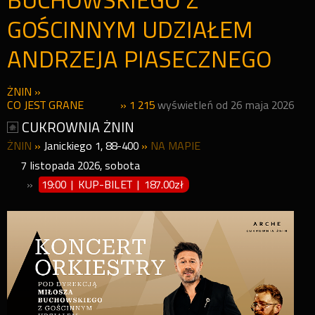
BUCHOWSKIEGO Z
GOŚCINNYM UDZIAŁEM
ANDRZEJA PIASECZNEGO
ŻNIN
»
CO JEST GRANE
» 1 215
wyświetleń od 26 maja 2026
CUKROWNIA ŻNIN
ŻNIN
»
Janickiego 1, 88-400
»
NA MAPIE
7
listopada
2026
,
sobota
»
19:00 | KUP-BILET
|
187.00zł