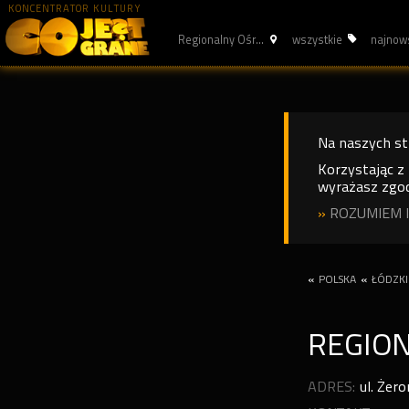
KONCENTRATOR KULTURY
Regionalny Ośr...
wszystkie
najnow
Na naszych s
Korzystając z
wyrażasz zgod
»
ROZUMIEM I
«
POLSKA
«
ŁÓDZKI
REGION
ADRES:
ul. Żer