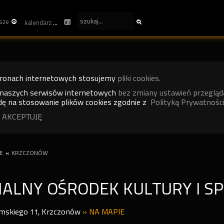
sze
kalendarz
tronach internetowych stosujemy
pliki cookies.
 naszych serwisów internetowych
bez zmiany ustawień przegląd
ę na stosowanie plików cookies zgodnie z
Polityką Prywatności
 AKCEPTUJĘ
E
«
KRZCZONÓW
ALNY OŚRODEK KULTURY I S
omskiego 11
,
Krzczonów
»
NA MAPIE