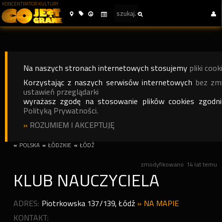
KONCENTRATOR KULTURY
Na naszych stronach internetowych stosujemy
pliki cook
Korzystając z naszych serwisów internetowych
bez zm
ustawień przeglądarki
wyrażasz zgodę na stosowanie plików cookies zgodn
Polityką Prywatności.
»
ROZUMIEM I AKCEPTUJĘ
«
POLSKA
«
ŁÓDZKIE
«
ŁÓDŹ
zmodyfikowano
14 lat temu
KLUB NAUCZYCIELA
ADRES:
Piotrkowska 137/139
,
Łódź
»
NA MAPIE
KONTAKT: