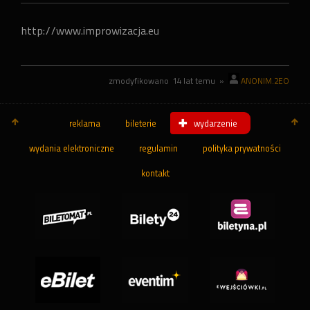
http://www.improwizacja.eu
zmodyfikowano
14 lat temu
»
ANONIM.2EO
reklama
bileterie
wydarzenie
wydania elektroniczne
regulamin
polityka prywatności
kontakt