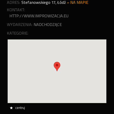
ADRES:
Stefanowskiego 17
,
Łódź
»
NA MAPIE
KONTAKT:
HTTP://WWW.IMPROWIZACJA.EU
WYDARZENIA:
NADCHODZĄCE
KATEGORIE:
centruj