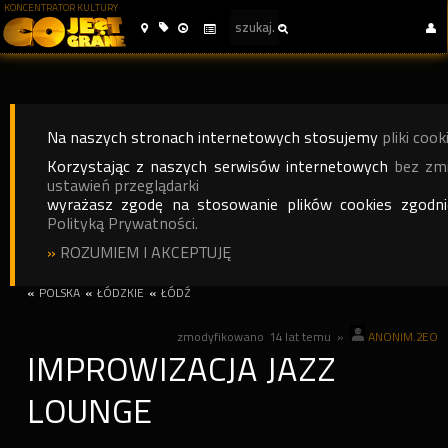
KONCENTRATOR KULTURY
Na naszych stronach internetowych stosujemy
pliki cook
Korzystając z naszych serwisów internetowych
bez zm
ustawień przeglądarki
wyrażasz zgodę na stosowanie plików cookies zgodn
Polityką Prywatności.
»
ROZUMIEM I AKCEPTUJĘ
«
POLSKA
«
ŁÓDZKIE
«
ŁÓDŹ
zmodyfikowano
14 lat temu
»
ANONIM.2EO
IMPROWIZACJA JAZZ
LOUNGE