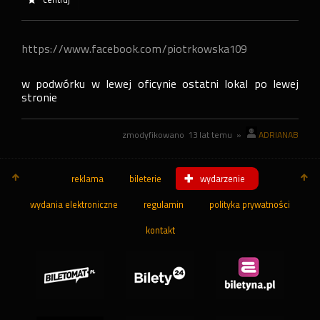
https://www.facebook.com/piotrkowska109
w podwórku w lewej oficynie ostatni lokal po lewej
stronie
zmodyfikowano
13 lat temu
»
ADRIANAB
reklama
bileterie
wydarzenie
wydania elektroniczne
regulamin
polityka prywatności
kontakt