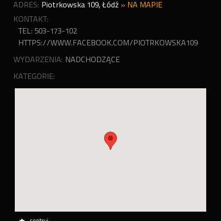
ADRES:
Piotrkowska 109
,
Łódź
»
NA MAPIE
KONTAKT:
TEL: 503-173-102
HTTPS://WWW.FACEBOOK.COM/PIOTRKOWSKA109
WYDARZENIA:
NADCHODZĄCE
KATEGORIE:
centruj