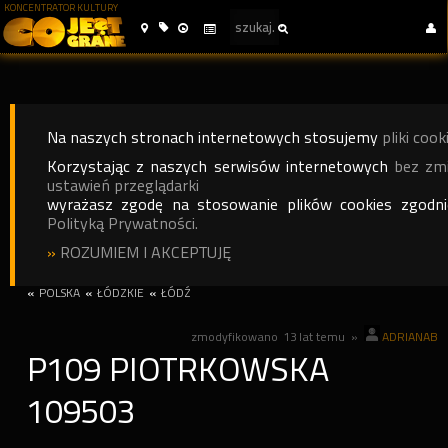
KONCENTRATOR KULTURY
Na naszych stronach internetowych stosujemy
pliki cook
Korzystając z naszych serwisów internetowych
bez zm
ustawień przeglądarki
wyrażasz zgodę na stosowanie plików cookies zgodn
Polityką Prywatności.
»
ROZUMIEM I AKCEPTUJĘ
«
POLSKA
«
ŁÓDZKIE
«
ŁÓDŹ
zmodyfikowano
13 lat temu
»
ADRIANAB
P109 PIOTRKOWSKA
109503