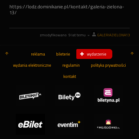
https://lodz.dominikanie.pl/kontakt/galeria-zielona-
13/
zmodyfikowano
9 lat temu
»
GALERIAZIELONA13
reklama
bileterie
wydarzenie
wydania elektroniczne
regulamin
polityka prywatności
kontakt