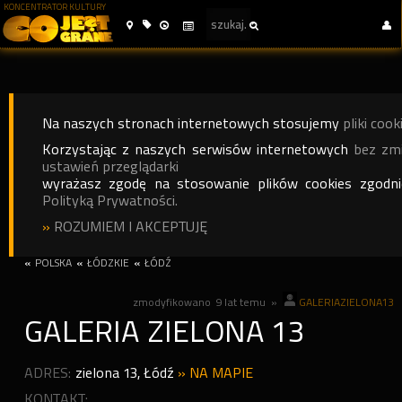
KONCENTRATOR KULTURY
Na naszych stronach internetowych stosujemy
pliki cook
Korzystając z naszych serwisów internetowych
bez zm
ustawień przeglądarki
wyrażasz zgodę na stosowanie plików cookies zgodn
Polityką Prywatności.
»
ROZUMIEM I AKCEPTUJĘ
«
POLSKA
«
ŁÓDZKIE
«
ŁÓDŹ
zmodyfikowano
9 lat temu
»
GALERIAZIELONA13
GALERIA ZIELONA 13
ADRES:
zielona 13
,
Łódź
»
NA MAPIE
KONTAKT: