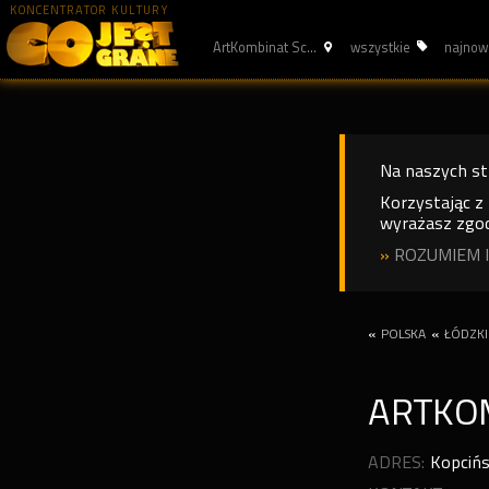
KONCENTRATOR KULTURY
ArtKombinat Sc...
wszystkie
najnow
Na naszych s
Korzystając z
wyrażasz zgod
»
ROZUMIEM I
«
POLSKA
«
ŁÓDZKI
ARTKO
ADRES:
Kopcińs