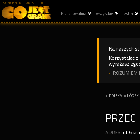
KONCENTRATOR KULTURY
Przechowalnia
wszystkie
jest: 4
Na naszych s
Korzystając z
wyrażasz zgod
»
ROZUMIEM I
«
POLSKA
«
ŁÓDZKI
PRZEC
ADRES:
ul. 6 si