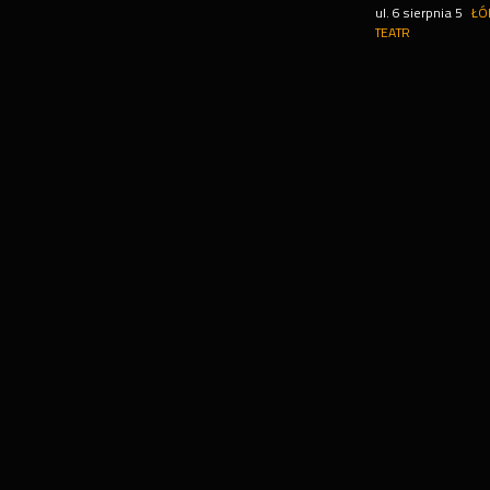
ul. 6 sierpnia 5
ŁÓ
TEATR