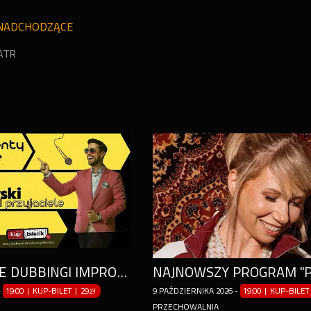
NADCHODZĄCE
ATR
KOMEDIOWE DUBBINGI IMPROWIZOWANE - MACIEJ TWAROWSKI, MARLENA MYSZA I GOŚCIE!
-
19:00 | KUP-BILET
|
29zł
9
PAŹDZIERNIKA
2026
-
19:00 | KUP-BILET
PRZECHOWALNIA