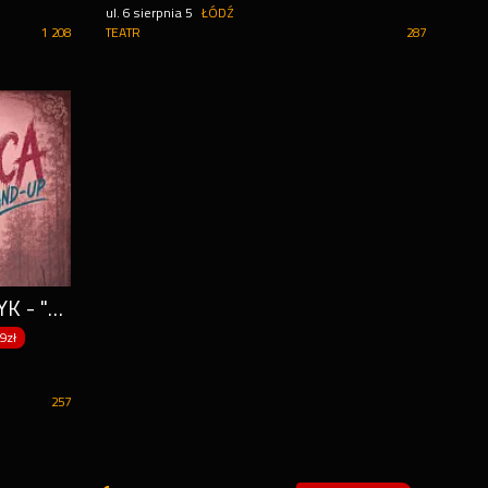
ul. 6 sierpnia 5
ŁÓDŹ
1 208
TEATR
287
ŁÓDŹ / KAROLINA PAŃCZYK - "ROZWODNICA" / STAND-UP / 20.11.2026 R. / GODZ. 19:00
9zł
257