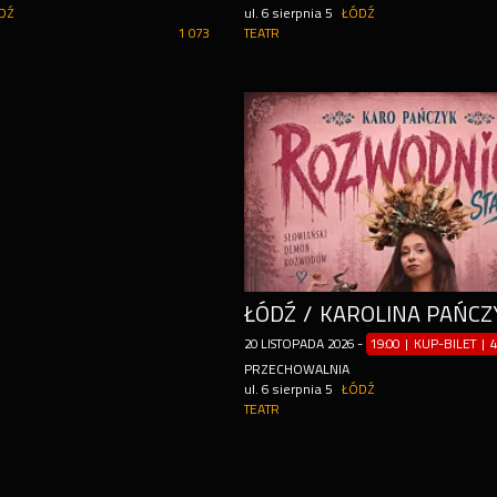
DŹ
ul. 6 sierpnia 5
ŁÓDŹ
1 073
TEATR
20
LISTOPADA
2026
-
19:00 | KUP-BILET
|
4
PRZECHOWALNIA
ul. 6 sierpnia 5
ŁÓDŹ
TEATR