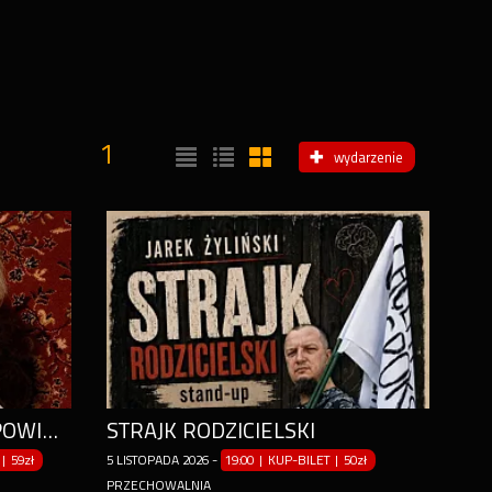
1
wydarzenie
NAJNOWSZY PROGRAM "POWIDOK"
STRAJK RODZICIELSKI
|
59zł
5
LISTOPADA
2026
-
19:00 | KUP-BILET
|
50zł
PRZECHOWALNIA