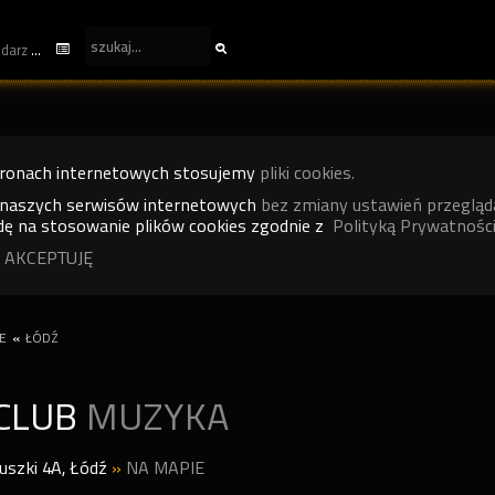
kalendarz
tronach internetowych stosujemy
pliki cookies.
 naszych serwisów internetowych
bez zmiany ustawień przegląd
ę na stosowanie plików cookies zgodnie z
Polityką Prywatności
 AKCEPTUJĘ
E
«
ŁÓDŹ
CLUB
MUZYKA
iuszki 4A
,
Łódź
»
NA MAPIE