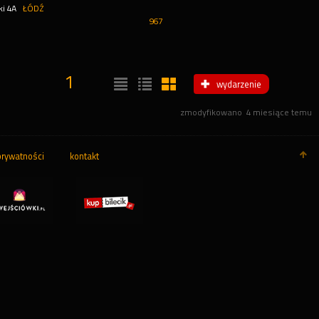
ki 4A
ŁÓDŹ
967
1
wydarzenie
zmodyfikowano
4 miesiące temu
prywatności
kontakt