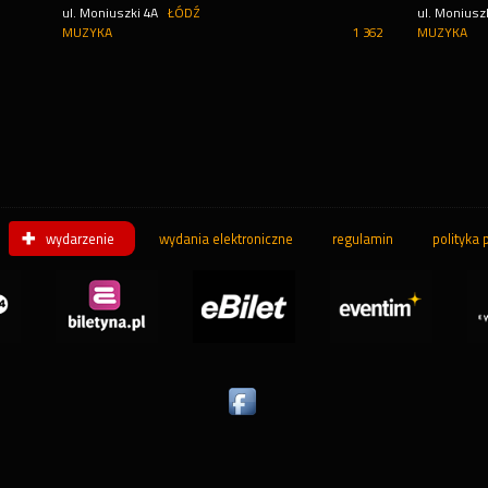
ul. Moniuszki 4A
ŁÓDŹ
ul. Moniusz
MUZYKA
1 362
MUZYKA
wydarzenie
wydania elektroniczne
regulamin
polityka 