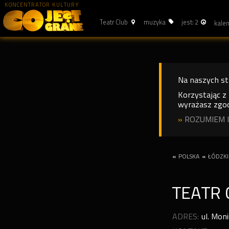
KONCENTRATOR KULTURY
Teatr Club
muzyka
jest: 2
Na naszych s
Korzystając z
wyrażasz zgod
»
ROZUMIEM I
«
POLSKA
«
ŁÓDZKI
TEATR 
ADRES:
ul. Mon