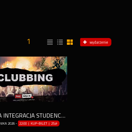
1
wydarzenie
ŁÓDZKA INTEGRACJA STUDENCKA
NIKA
2026
-
22:00 | KUP-BILET
|
25zł