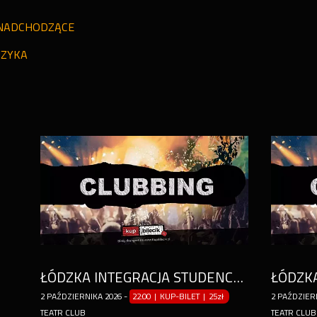
NADCHODZĄCE
ZYKA
ŁÓDZKA INTEGRACJA STUDENCKA
2
PAŹDZIERNIKA
2026
-
22:00 | KUP-BILET
|
25zł
2
PAŹDZIER
TEATR CLUB
TEATR CLUB