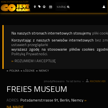
KONCENTRATOR KULTURY
Na naszych stronach internetowych stosujemy
pliki cook
Korzystając z naszych serwisów internetowych
bez zm
ustawień przeglądarki
wyrażasz zgodę na stosowanie plików cookies zgodn
Polityką Prywatności.
»
ROZUMIEM I AKCEPTUJĘ
«
POLSKA
«
ŁÓDZKIE
«
NIEMCY
zmodyfikowano
14 lat temu
»
ANONIM.ABI
FREIES MUSEUM
ADRES:
Potsdamerstrrasse 91, Berlin
,
Niemcy
»
NA MAPIE