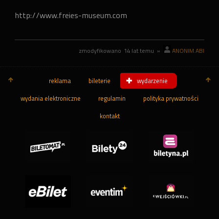
http://www.freies-museum.com
zmodyfikowano
14 lat temu
»
ANONIM.ABI
reklama
bileterie
wydarzenie
wydania elektroniczne
regulamin
polityka prywatności
kontakt