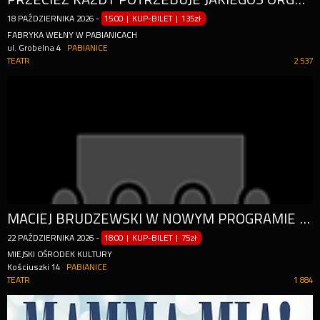
18
PAŹDZIERNIKA
2026
-
15:00 | KUP-BILET
|
135zł
FABRYKA WEŁNY W PABIANICACH
ul. Grobelna 4
PABIANICE
TEATR
2 537
MACIEJ BRUDZEWSKI W NOWYM PROGRAMIE "PODAJ DALEJ"
22
PAŹDZIERNIKA
2026
-
18:00 | KUP-BILET
|
75zł
MIEJSKI OŚRODEK KULTURY
Kościuszki 14
PABIANICE
TEATR
1 884