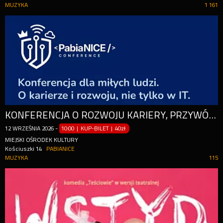
MUZYKA
1 161
KONFERENCJA O ROZWOJU KARIERY, PRZYWÓDZTWIE, KOMUNIKACJI I KULTURZE PRACY
12
WRZEŚNIA
2026
-
10:00 | KUP-BILET
|
40zł
MIEJSKI OŚRODEK KULTURY
Kościuszki 14
PABIANICE
MUZYKA
115