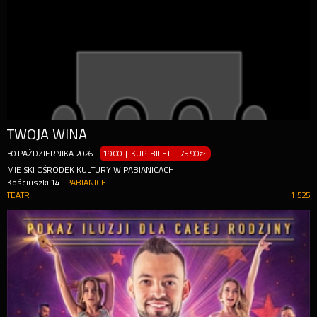
TWOJA WINA
30
PAŹDZIERNIKA
2026
-
19:00 | KUP-BILET
|
75.90zł
MIEJSKI OŚRODEK KULTURY W PABIANICACH
Kościuszki 14
PABIANICE
TEATR
1 525