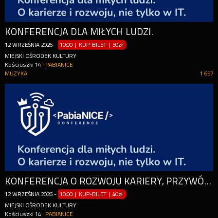
KONFERENCJA DLA MIŁYCH LUDZI.
12
WRZEŚNIA
2026
-
10:00 | KUP-BILET
|
50zł
MIEJSKI OŚRODEK KULTURY
Kościuszki 14
PABIANICE
MUZYKA
1 657
KONFERENCJA O ROZWOJU KARIERY, PRZYWÓDZTWIE, KOMUNIKACJI I KULTURZE PRACY
12
WRZEŚNIA
2026
-
10:00 | KUP-BILET
|
40zł
MIEJSKI OŚRODEK KULTURY
Kościuszki 14
PABIANICE