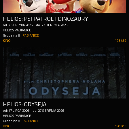
HELIOS: PSI PATROL I DINOZAURY
od:
7
SIERPNIA
2026
do:
27
SIERPNIA
2026
HELIOS PABIANICE
Grobelna 8
PABIANICE
KINO
173 432
HELIOS: ODYSEJA
od:
17
LIPCA
2026
do:
27
SIERPNIA
2026
HELIOS PABIANICE
Grobelna 8
PABIANICE
KINO
190 943