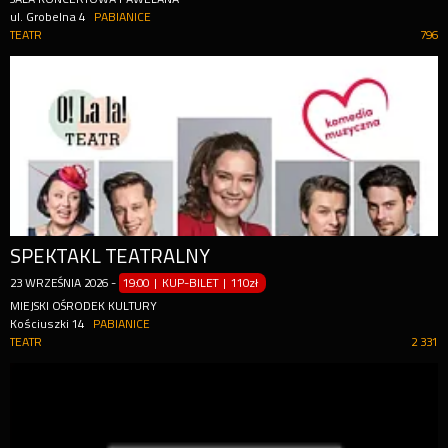
ul. Grobelna 4
PABIANICE
TEATR
796
SPEKTAKL TEATRALNY
23
WRZEŚNIA
2026
-
19:00 | KUP-BILET
|
110zł
MIEJSKI OŚRODEK KULTURY
Kościuszki 14
PABIANICE
TEATR
2 331