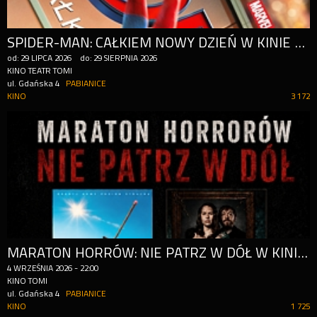
SPIDER-MAN: CAŁKIEM NOWY DZIEŃ W KINIE TOMI!
od:
29
LIPCA
2026
do:
29
SIERPNIA
2026
KINO TEATR TOMI
ul. Gdańska 4
PABIANICE
KINO
3 172
MARATON HORRÓW: NIE PATRZ W DÓŁ W KINIE TOMI!
4
WRZEŚNIA
2026
-
22:00
KINO TOMI
ul. Gdańska 4
PABIANICE
KINO
1 725