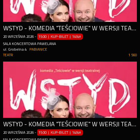
WSTYD - KOMEDIA "TEŚCIOWIE" W WERSJI TEATRALNEJ
20
WRZEŚNIA
2026
-
15:00 | KUP-BILET
|
149zł
SALA KONCERTOWA PAWELANA
ul. Grobelna 4
PABIANICE
TEATR
1 560
WSTYD - KOMEDIA "TEŚCIOWIE" W WERSJI TEATRALNEJ
20
WRZEŚNIA
2026
-
15:00 | KUP-BILET
|
149zł
SALA KONCERTOWA PAWELANA