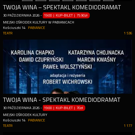
TWOJA WINA – SPEKTAKL KOMEDIODRAMAT
30
PAŹDZIERNIKA
2026
-
19:00 | KUP-BILET
|
75.90zł
MIEJSKI OŚRODEK KULTURY W PABIANICACH
Kościuszki 14
PABIANICE
TEATR
1 536
TWOJA WINA - SPEKTAKL KOMEDIODRAMAT
30
PAŹDZIERNIKA
2026
-
19:00 | KUP-BILET
|
70zł
MIEJSKI OŚRODEK KULTURY
Kościuszki 14
PABIANICE
TEATR
1 177