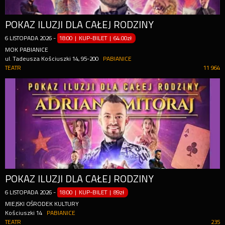
POKAZ ILUZJI DLA CAŁEJ RODZINY
6
LISTOPADA
2026
-
18:00 | KUP-BILET
|
64.00zł
MOK PABIANICE
ul. Tadeusza Kościuszki 14, 95-200
PABIANICE
TEATR
11 964
POKAZ ILUZJI DLA CAŁEJ RODZINY
6
LISTOPADA
2026
-
18:00 | KUP-BILET
|
89zł
MIEJSKI OŚRODEK KULTURY
Kościuszki 14
PABIANICE
TEATR
235