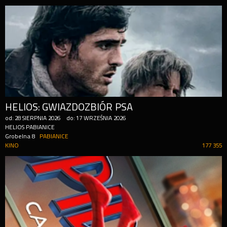
HELIOS: GWIAZDOZBIÓR PSA
od:
28
SIERPNIA
2026
do:
17
WRZEŚNIA
2026
HELIOS PABIANICE
Grobelna 8
PABIANICE
KINO
177 355