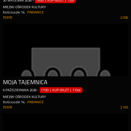
30
WRZEŚNIA
2026
-
19:00 | KUP-BILET
|
75zł
MIEJSKI OŚRODEK KULTURY
Kościuszki 14
PABIANICE
TEATR
2 056
MOJA TAJEMNICA
6
PAŹDZIERNIKA
2026
-
17:00 | KUP-BILET
|
119zł
MIEJSKI OŚRODEK KULTURY
Kościuszki 14
PABIANICE
TEATR
2 165