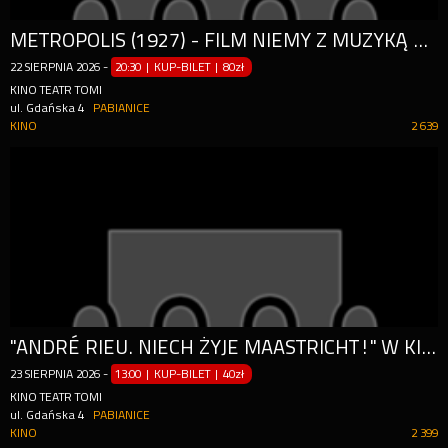
METROPOLIS (1927) - FILM NIEMY Z MUZYKĄ NA ŻYWO
22
SIERPNIA
2026
-
20:30 | KUP-BILET
|
80zł
KINO TEATR TOMI
ul. Gdańska 4
PABIANICE
KINO
2 639
"ANDRÉ RIEU. NIECH ŻYJE MAASTRICHT!" W KINIE TOMI!
23
SIERPNIA
2026
-
13:00 | KUP-BILET
|
40zł
KINO TEATR TOMI
ul. Gdańska 4
PABIANICE
KINO
2 399