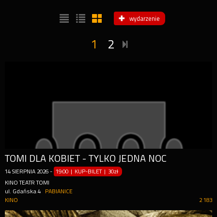
wydarzenie
1
2
TOMI DLA KOBIET - TYLKO JEDNA NOC
14
SIERPNIA
2026
-
19:00 | KUP-BILET
|
30zł
KINO TEATR TOMI
ul. Gdańska 4
PABIANICE
KINO
2 183