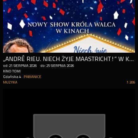
„ANDRÉ RIEU. NIECH ŻYJE MAASTRICHT!” W KINIE TOMI!
od:
21
SIERPNIA
2026
do:
25
SIERPNIA
2026
KINO TOMI
Gdańska 4
PABIANICE
MUZYKA
1 206