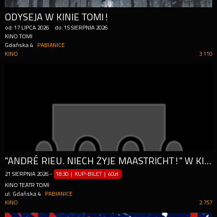
ODYSEJA W KINIE TOMI!
od:
17
LIPCA
2026
do:
15
SIERPNIA
2026
KINO TOMI
Gdańska 4
PABIANICE
KINO
3 110
"ANDRÉ RIEU. NIECH ŻYJE MAASTRICHT!" W KINIE TOMI!
21
SIERPNIA
2026
-
18:30 | KUP-BILET
|
40zł
KINO TEATR TOMI
ul. Gdańska 4
PABIANICE
KINO
2 757