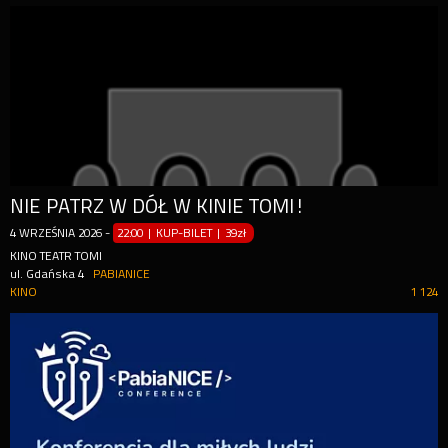
NIE PATRZ W DÓŁ W KINIE TOMI!
4
WRZEŚNIA
2026
-
22:00 | KUP-BILET
|
39zł
KINO TEATR TOMI
ul. Gdańska 4
PABIANICE
KINO
1 124