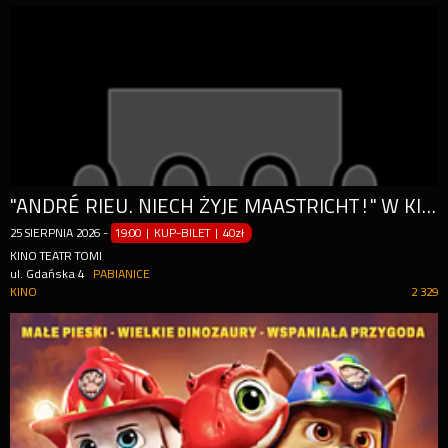
"ANDRÉ RIEU. NIECH ŻYJE MAASTRICHT!" W KINIE TOMI!
25
SIERPNIA
2026
-
19:00 | KUP-BILET
|
40zł
KINO TEATR TOMI
ul. Gdańska 4
PABIANICE
KINO
2 329