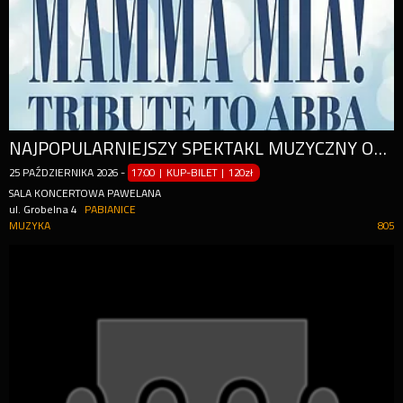
NAJPOPULARNIEJSZY SPEKTAKL MUZYCZNY OSTATNIEJ DEKADY
25
PAŹDZIERNIKA
2026
-
17:00 | KUP-BILET
|
120zł
SALA KONCERTOWA PAWELANA
ul. Grobelna 4
PABIANICE
MUZYKA
805