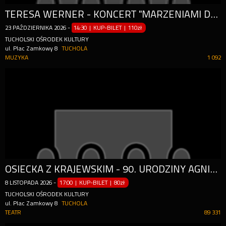
TERESA WERNER - KONCERT "MARZENIAMI DO SUKCESU"
23
PAŹDZIERNIKA
2026
-
14:30 | KUP-BILET
|
110zł
TUCHOLSKI OŚRODEK KULTURY
ul. Plac Zamkowy 8
TUCHOLA
MUZYKA
1 092
OSIECKA Z KRAJEWSKIM - 90. URODZINY AGNIESZKI
8
LISTOPADA
2026
-
17:00 | KUP-BILET
|
80zł
TUCHOLSKI OŚRODEK KULTURY
ul. Plac Zamkowy 8
TUCHOLA
TEATR
89 331