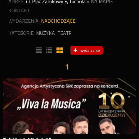
ADRES:
ul. Plac Zamkowy 8
,
Tuchola
»
NA MAPIE
KONTAKT:
WYDARZENIA:
NADCHODZĄCE
KATEGORIE:
MUZYKA
TEATR
wydarzenie
1