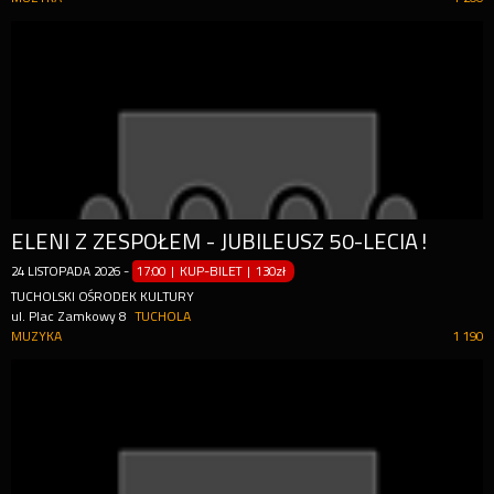
ELENI Z ZESPOŁEM - JUBILEUSZ 50-LECIA!
24
LISTOPADA
2026
-
17:00 | KUP-BILET
|
130zł
TUCHOLSKI OŚRODEK KULTURY
ul. Plac Zamkowy 8
TUCHOLA
MUZYKA
1 190