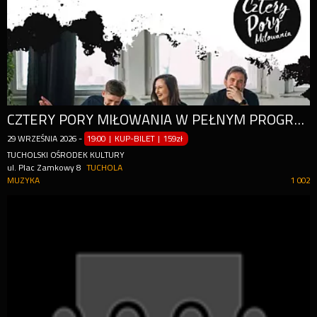
CZTERY PORY MIŁOWANIA W PEŁNYM PROGRAMIE KONCERTOWYM
29
WRZEŚNIA
2026
-
19:00 | KUP-BILET
|
159zł
TUCHOLSKI OŚRODEK KULTURY
ul. Plac Zamkowy 8
TUCHOLA
MUZYKA
1 002