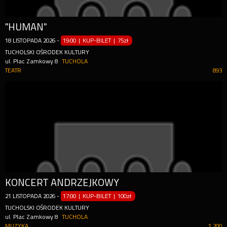
"HUMAN"
18
LISTOPADA
2026
-
19:00 | KUP-BILET
|
75zł
TUCHOLSKI OŚRODEK KULTURY
ul. Plac Zamkowy 8
TUCHOLA
TEATR
893
KONCERT ANDRZEJKOWY
21
LISTOPADA
2026
-
17:00 | KUP-BILET
|
100zł
TUCHOLSKI OŚRODEK KULTURY
ul. Plac Zamkowy 8
TUCHOLA
MUZYKA
1 200