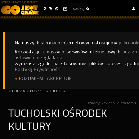
KONCENTRATOR KULTURY
Na naszych stronach internetowych stosujemy
pliki cook
Korzystając z naszych serwisów internetowych
bez zm
ustawień przeglądarki
wyrażasz zgodę na stosowanie plików cookies zgodn
Polityką Prywatności.
»
ROZUMIEM I AKCEPTUJĘ
«
POLSKA
«
ŁÓDZKIE
«
TUCHOLA
zmodyfikowano
2 lata temu
TUCHOLSKI OŚRODEK
KULTURY