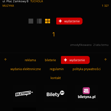
ul. Plac Zamkowy 8
TUCHOLA
MUZYKA
1 327
wydarzenie
1
zmodyfikowano
2 lata temu
reklama
bileterie
wydarzenie
wydania elektroniczne
regulamin
polityka prywatności
kontakt