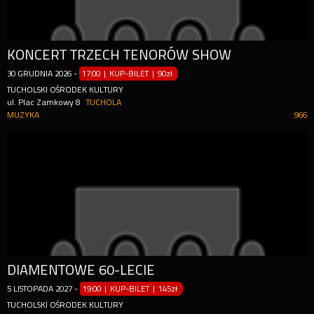
KONCERT TRZECH TENORÓW SHOW
30
GRUDNIA
2026
-
17:00 | KUP-BILET
|
90zł
TUCHOLSKI OŚRODEK KULTURY
ul. Plac Zamkowy 8
TUCHOLA
MUZYKA
966
DIAMENTOWE 60-LECIE
5
LISTOPADA
2027
-
19:00 | KUP-BILET
|
145zł
TUCHOLSKI OŚRODEK KULTURY