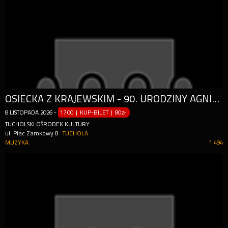
OSIECKA Z KRAJEWSKIM - 90. URODZINY AGNIESZKI
8
LISTOPADA
2026
-
17:00 | KUP-BILET
|
80zł
TUCHOLSKI OŚRODEK KULTURY
ul. Plac Zamkowy 8
TUCHOLA
MUZYKA
1 494