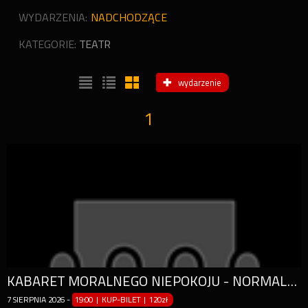
WYDARZENIA:
NADCHODZĄCE
KATEGORIE:
TEATR
wydarzenie
1
KABARET MORALNEGO NIEPOKOJU - NORMALNE TO TO NIE JEST
7
SIERPNIA
2026
-
19:00 | KUP-BILET
|
120zł