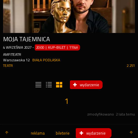
MOJA TAJEMNICA
4
WRZEŚNIA
2027
-
20:00 | KUP-BILET
|
119zł
AMFITEATR
Warszawska 12
BIAŁA PODLASKA
TEATR
2 251
wydarzenie
1
zmodyfikowano
2 lata temu
reklama
bileterie
wydarzenie