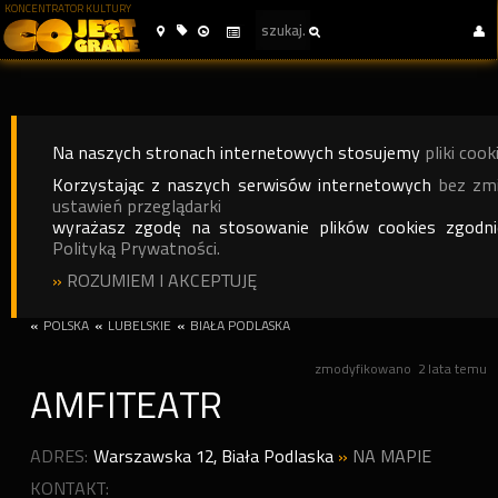
KONCENTRATOR KULTURY
Na naszych stronach internetowych stosujemy
pliki cook
Korzystając z naszych serwisów internetowych
bez zm
ustawień przeglądarki
wyrażasz zgodę na stosowanie plików cookies zgodn
Polityką Prywatności.
»
ROZUMIEM I AKCEPTUJĘ
«
POLSKA
«
LUBELSKIE
«
BIAŁA PODLASKA
zmodyfikowano
2 lata temu
AMFITEATR
ADRES:
Warszawska 12
,
Biała Podlaska
»
NA MAPIE
KONTAKT: