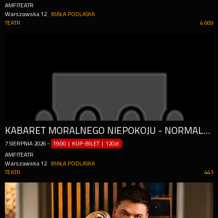
AMFITEATR
Warszawska 12
BIAŁA PODLASKA
TEATR
4 669
KABARET MORALNEGO NIEPOKOJU - NORMALNE TO TO NIE JEST
7
SIERPNIA
2026
-
19:00 | KUP-BILET
|
120zł
AMFITEATR
Warszawska 12
BIAŁA PODLASKA
TEATR
443