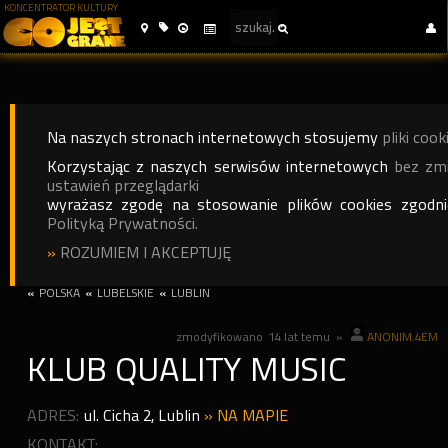
KONCENTRATOR KULTURY
Na naszych stronach internetowych stosujemy
pliki cook
Korzystając z naszych serwisów internetowych
bez zm
ustawień przeglądarki
wyrażasz zgodę na stosowanie plików cookies zgodn
Polityką Prywatności.
»
ROZUMIEM I AKCEPTUJĘ
«
POLSKA
«
LUBELSKIE
«
LUBLIN
zmodyfikowano
14 lat temu
»
ANONIM.4EM
KLUB QUALITY MUSIC
ADRES:
ul. Cicha 2
,
Lublin
»
NA MAPIE
KONTAKT: