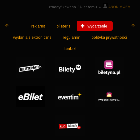
zmodyfikowano
14 lat temu
»
ANONIM.4EM
reklama
bileterie
wydarzenie
wydania elektroniczne
regulamin
polityka prywatności
kontakt