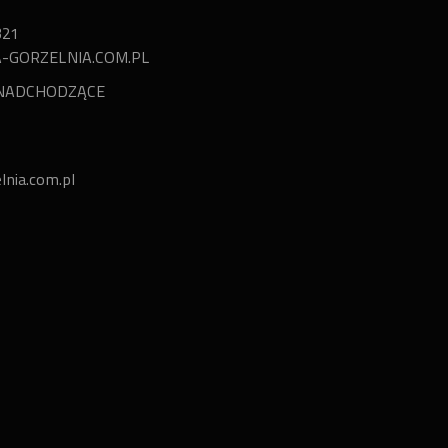
321
A-GORZELNIA.COM.PL
NADCHODZĄCE
lnia.com.pl