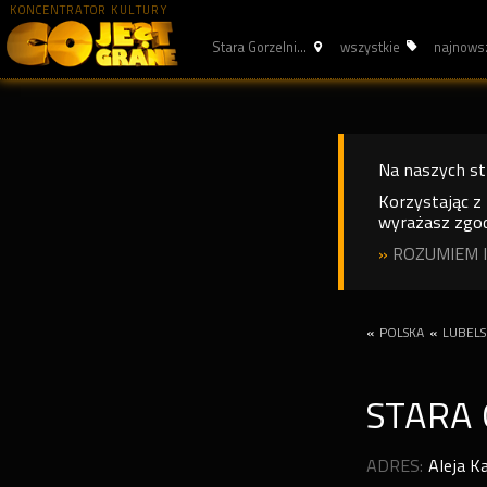
KONCENTRATOR KULTURY
Stara Gorzelni...
wszystkie
najnows
Na naszych s
Korzystając z
wyrażasz zgod
»
ROZUMIEM I
«
POLSKA
«
LUBELS
STARA
ADRES:
Aleja K