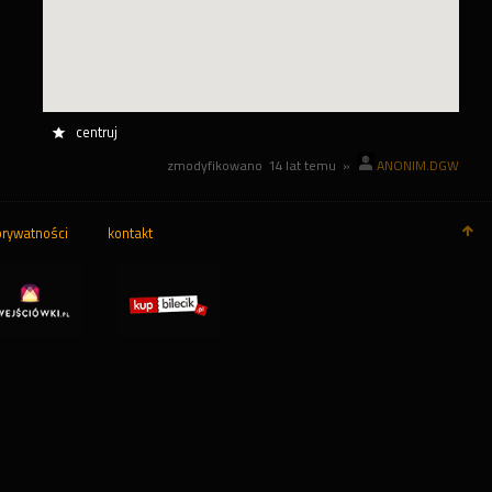
centruj
zmodyfikowano
14 lat temu
»
ANONIM.DGW
prywatności
kontakt