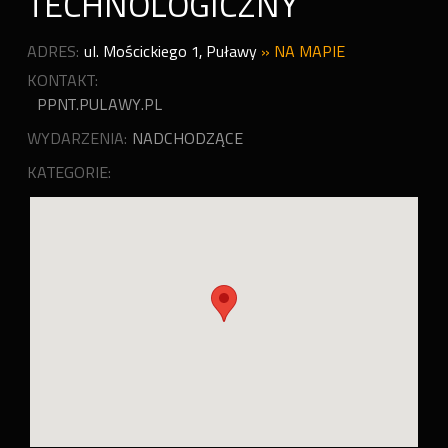
TECHNOLOGICZNY
ADRES:
ul. Mościckiego 1
,
Puławy
»
NA MAPIE
KONTAKT:
PPNT.PULAWY.PL
WYDARZENIA:
NADCHODZĄCE
KATEGORIE: