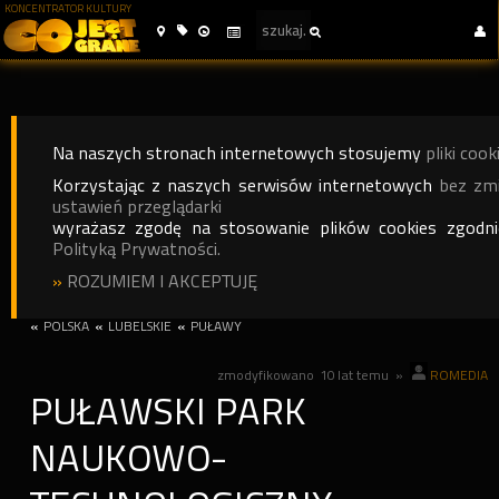
KONCENTRATOR KULTURY
Na naszych stronach internetowych stosujemy
pliki cook
Korzystając z naszych serwisów internetowych
bez zm
ustawień przeglądarki
wyrażasz zgodę na stosowanie plików cookies zgodn
Polityką Prywatności.
»
ROZUMIEM I AKCEPTUJĘ
«
POLSKA
«
LUBELSKIE
«
PUŁAWY
zmodyfikowano
10 lat temu
»
ROMEDIA
PUŁAWSKI PARK
NAUKOWO-