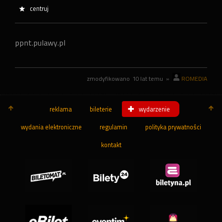
centruj
ppnt.pulawy.pl
zmodyfikowano
10 lat temu
»
ROMEDIA
reklama
bileterie
wydarzenie
wydania elektroniczne
regulamin
polityka prywatności
kontakt