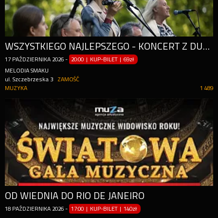
WSZYSTKIEGO NAJLEPSZEGO - KONCERT Z DUSZĄ
17
PAŹDZIERNIKA
2026
-
20:00 | KUP-BILET
|
69zł
MELODIA SMAKU
ul. Szczebrzeska 3
ZAMOŚĆ
MUZYKA
1 489
OD WIEDNIA DO RIO DE JANEIRO
18
PAŹDZIERNIKA
2026
-
17:00 | KUP-BILET
|
140zł