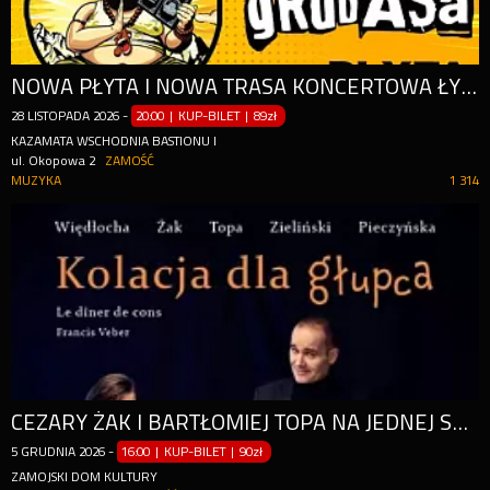
NOWA PŁYTA I NOWA TRASA KONCERTOWA ŁYDKI GRUBASA - "BEKALOG"
28
LISTOPADA
2026
-
20:00 | KUP-BILET
|
89zł
KAZAMATA WSCHODNIA BASTIONU I
ul. Okopowa 2
ZAMOŚĆ
MUZYKA
1 314
CEZARY ŻAK I BARTŁOMIEJ TOPA NA JEDNEJ SCENIE!
5
GRUDNIA
2026
-
16:00 | KUP-BILET
|
90zł
ZAMOJSKI DOM KULTURY