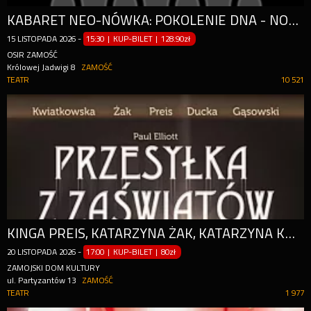
KABARET NEO-NÓWKA: POKOLENIE DNA - NOWY PROGRAM 2026
15
LISTOPADA
2026
-
15:30 | KUP-BILET
|
128.90zł
OSIR ZAMOŚĆ
Królowej Jadwigi 8
ZAMOŚĆ
TEATR
10 521
KINGA PREIS, KATARZYNA ŻAK, KATARZYNA KWIATKOWSKA, JUSTYNA DUCKA, KUBA GĄSOWSKI/ MICHAŁ KUCHARSKI
20
LISTOPADA
2026
-
17:00 | KUP-BILET
|
80zł
ZAMOJSKI DOM KULTURY
ul. Partyzantów 13
ZAMOŚĆ
TEATR
1 977