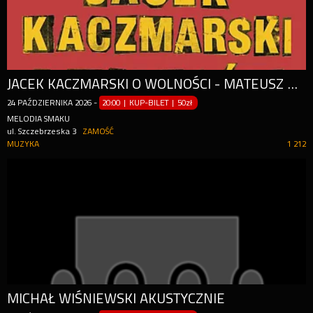
JACEK KACZMARSKI O WOLNOŚCI - MATEUSZ NAGÓRSKI
24
PAŹDZIERNIKA
2026
-
20:00 | KUP-BILET
|
50zł
MELODIA SMAKU
ul. Szczebrzeska 3
ZAMOŚĆ
MUZYKA
1 212
MICHAŁ WIŚNIEWSKI AKUSTYCZNIE