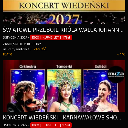
ŚWIATOWE PRZEBOJE KRÓLA WALCA JOHANNA STRAUSSA I NIE TYLKO...
3
STYCZNIA
2027
-
15:00 | KUP-BILET
|
179zł
ZAMOJSKI DOM KULTURY
ul. Partyzantów 13
ZAMOŚĆ
TEATR
4 146
KONCERT WIEDEŃSKI - KARNAWAŁOWE SHOW - JEDYNE TAKIE W POLSCE!
8
STYCZNIA
2027
-
18:00 | KUP-BILET
|
179zł