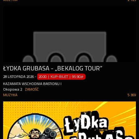
ŁYDKA GRUBASA - „BEKALOG TOUR”
28
LISTOPADA
2026
-
20:00 | KUP-BILET
|
95.90zł
KAZAMATA WSCHODNIA BASTIONU I
Okopowa 2
ZAMOŚĆ
MUZYKA
5 369