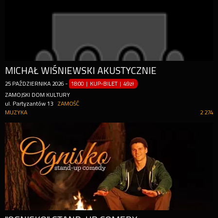
MICHAŁ WIŚNIEWSKI AKUSTYCZNIE
25
PAŹDZIERNIKA
2026
-
18:00 | KUP-BILET
|
49zł
ZAMOJSKI DOM KULTURY
ul. Partyzantów 13
ZAMOŚĆ
MUZYKA
2 274