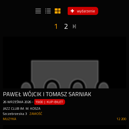
wydarzenie
1
2
PAWEŁ WÓJCIK I TOMASZ SARNIAK
26
WRZEŚNIA
2026
-
19:00 | KUP-BILET
JAZZ CLUB IM. M. KOSZA
Szczebrzeska 3
ZAMOŚĆ
MUZYKA
12 200