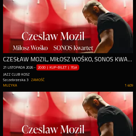
CZESŁAW MOZIL, MIŁOSZ WOŚKO, SONOS KWARTET
21
LISTOPADA
2026
-
20:00 | KUP-BILET
|
70zł
JAZZ CLUB KOSZ
Szczebrzeska 3
ZAMOŚĆ
MUZYKA
1 409