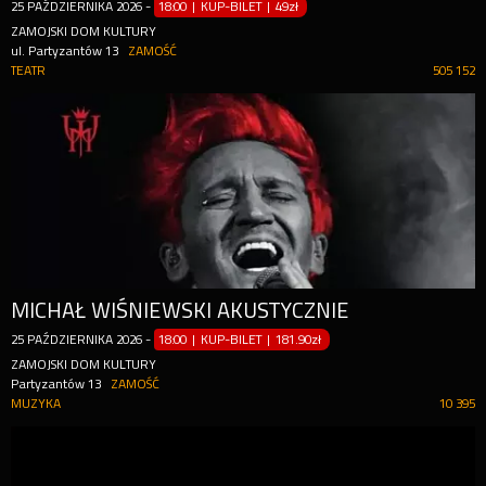
25
PAŹDZIERNIKA
2026
-
18:00 | KUP-BILET
|
49zł
ZAMOJSKI DOM KULTURY
ul. Partyzantów 13
ZAMOŚĆ
TEATR
505 152
MICHAŁ WIŚNIEWSKI AKUSTYCZNIE
25
PAŹDZIERNIKA
2026
-
18:00 | KUP-BILET
|
181.90zł
ZAMOJSKI DOM KULTURY
Partyzantów 13
ZAMOŚĆ
MUZYKA
10 395