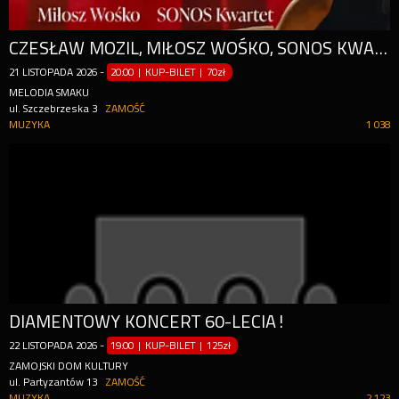
CZESŁAW MOZIL, MIŁOSZ WOŚKO, SONOS KWARTET
21
LISTOPADA
2026
-
20:00 | KUP-BILET
|
70zł
MELODIA SMAKU
ul. Szczebrzeska 3
ZAMOŚĆ
MUZYKA
1 038
DIAMENTOWY KONCERT 60-LECIA!
22
LISTOPADA
2026
-
19:00 | KUP-BILET
|
125zł
ZAMOJSKI DOM KULTURY
ul. Partyzantów 13
ZAMOŚĆ
MUZYKA
2 123