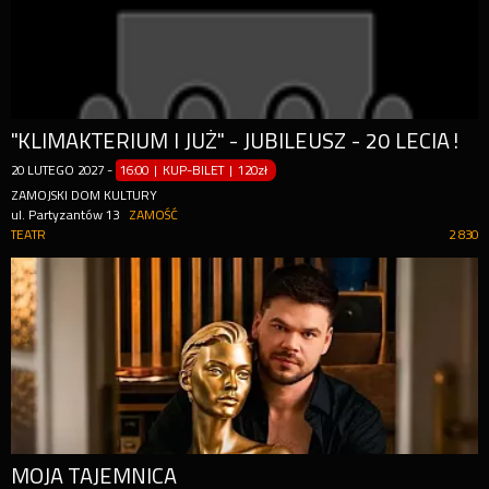
"KLIMAKTERIUM I JUŻ" - JUBILEUSZ - 20 LECIA!
20
LUTEGO
2027
-
16:00 | KUP-BILET
|
120zł
ZAMOJSKI DOM KULTURY
ul. Partyzantów 13
ZAMOŚĆ
TEATR
2 830
MOJA TAJEMNICA