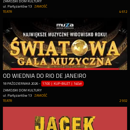
ZAMOJSKI DOM KULTURY
ul. Partyzantów 13
ZAMOŚĆ
TEATR
4 612
OD WIEDNIA DO RIO DE JANEIRO
18
PAŹDZIERNIKA
2026
-
17:00 | KUP-BILET
|
140zł
ZAMOJSKI DOM KULTURY
ul. Partyzantów 13
ZAMOŚĆ
TEATR
2 932