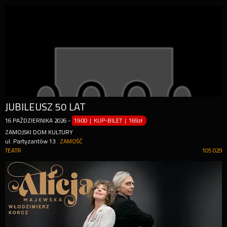
JUBILEUSZ 50 LAT
16
PAŹDZIERNIKA
2026
-
19:00 | KUP-BILET
|
169zł
ZAMOJSKI DOM KULTURY
ul. Partyzantów 13
ZAMOŚĆ
TEATR
105 029