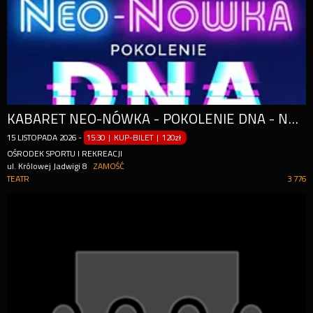
KABARET NEO-NÓWKA - POKOLENIE DNA - NOWY PROGRAM
15
LISTOPADA
2026
-
15:30 | KUP-BILET
|
120zł
OŚRODEK SPORTU I REKREACJI
ul. Królowej Jadwigi 8
ZAMOŚĆ
TEATR
3 776