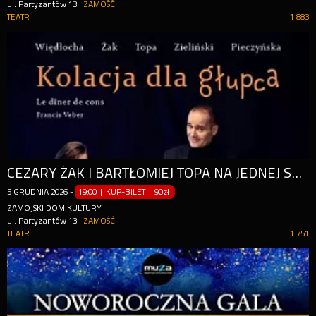
ul. Partyzantów 13
ZAMOŚĆ
TEATR
1 883
CEZARY ŻAK I BARTŁOMIEJ TOPA NA JEDNEJ SCENIE!
5
GRUDNIA
2026
-
19:00 | KUP-BILET
|
90zł
ZAMOJSKI DOM KULTURY
ul. Partyzantów 13
ZAMOŚĆ
TEATR
1 751