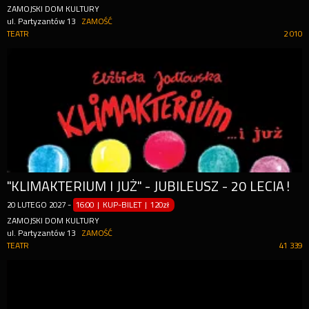
ZAMOJSKI DOM KULTURY
ul. Partyzantów 13
ZAMOŚĆ
TEATR
2 010
"KLIMAKTERIUM I JUŻ" - JUBILEUSZ - 20 LECIA!
20
LUTEGO
2027
-
16:00 | KUP-BILET
|
120zł
ZAMOJSKI DOM KULTURY
ul. Partyzantów 13
ZAMOŚĆ
TEATR
41 339