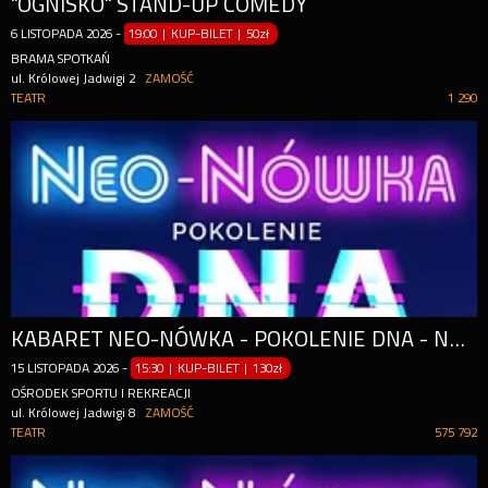
"OGNISKO" STAND-UP COMEDY
6
LISTOPADA
2026
-
19:00 | KUP-BILET
|
50zł
BRAMA SPOTKAŃ
ul. Królowej Jadwigi 2
ZAMOŚĆ
TEATR
1 290
KABARET NEO-NÓWKA - POKOLENIE DNA - NOWY PROGRAM
15
LISTOPADA
2026
-
15:30 | KUP-BILET
|
130zł
OŚRODEK SPORTU I REKREACJI
ul. Królowej Jadwigi 8
ZAMOŚĆ
TEATR
575 792