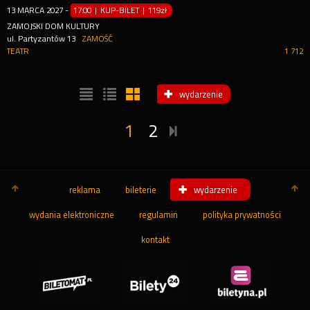
13
MARCA
2027
-
17:00 | KUP-BILET
|
119zł
ZAMOJSKI DOM KULTURY
ul. Partyzantów 13
ZAMOŚĆ
TEATR
1 712
wydarzenie
1
2
reklama
bileterie
wydarzenie
wydania elektroniczne
regulamin
polityka prywatności
kontakt