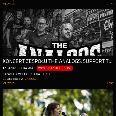
MUZYKA
2 370
KONCERT ZESPOŁU THE ANALOGS, SUPPORT THE UNITED TEARS
17
PAŹDZIERNIKA
2026
-
19:00 | KUP-BILET
|
80zł
KAZAMATA WSCHODNIA BASTIONU I
ul. Okopowa 2
ZAMOŚĆ
MUZYKA
1 592