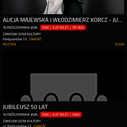
ALICJA MAJEWSKA I WŁODZIMIERZ KORCZ - JUBILEUSZ 50 LAT
16
PAŹDZIERNIKA
2026
-
19:00 | KUP-BILET
|
181.90zł
ZAMOJSKI DOM KULTURY
Partyzantów 13
ZAMOŚĆ
MUZYKA
10 425
JUBILEUSZ 50 LAT
16
PAŹDZIERNIKA
2026
-
19:00 | KUP-BILET
|
169zł
ZAMOJSKI DOM KULTURY
ul. Partyzantów 13
ZAMOŚĆ