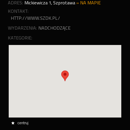
ADRES:
Mickiewicza 1
,
Szprotawa
»
NA MAPIE
KONTAKT:
HTTP://WWW.SZDK.PL/
WYDARZENIA:
NADCHODZĄCE
KATEGORIE:
centruj