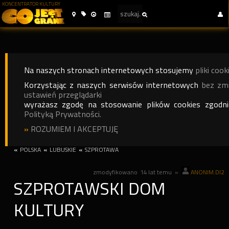
KONCENTRATOR KULTURY
Na naszych stronach internetowych stosujemy
pliki cook
Korzystając z naszych serwisów internetowych
bez zm
ustawień przeglądarki
wyrażasz zgodę na stosowanie plików cookies zgodn
Polityką Prywatności.
»
ROZUMIEM I AKCEPTUJĘ
«
POLSKA
«
LUBUSKIE
«
SZPROTAWA
zmodyfikowano
14 lat temu
»
ANONIM.DI2
SZPROTAWSKI DOM
KULTURY