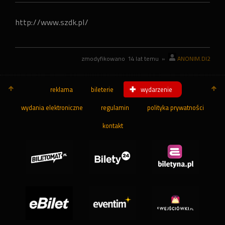
http://www.szdk.pl/
zmodyfikowano
14 lat temu
»
ANONIM.DI2
reklama
bileterie
wydarzenie
wydania elektroniczne
regulamin
polityka prywatności
kontakt