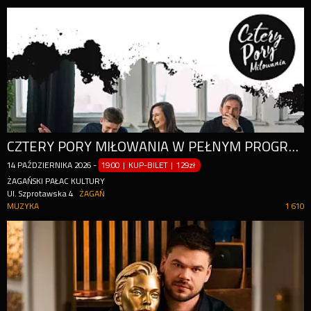
CZTERY PORY MIŁOWANIA W PEŁNYM PROGRAMIE KONCERTOWYM
14
PAŹDZIERNIKA
2026
-
19:00 | KUP-BILET
|
129zł
ŻAGAŃSKI PAŁAC KULTURY
Ul. Szprotawska 4
ŻAGAŃ
MUZYKA
1 610