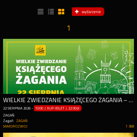
wydarzenie
1
WIELKIE ZWIEDZANIE KSIĄŻĘCEGO ŻAGANIA – IV EDYCJA!
22
SIERPNIA
2026
-
10:00 | KUP-BILET
|
22.00zł
ŻAGAŃ
Żagań
ŻAGAŃ
SAMOROZWOJ
1 368