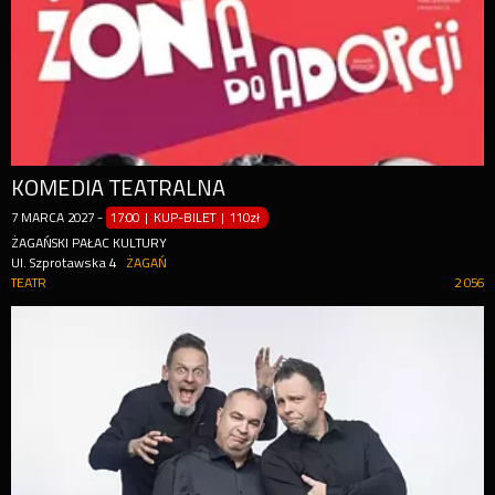
KOMEDIA TEATRALNA
7
MARCA
2027
-
17:00 | KUP-BILET
|
110zł
ŻAGAŃSKI PAŁAC KULTURY
Ul. Szprotawska 4
ŻAGAŃ
TEATR
2 056