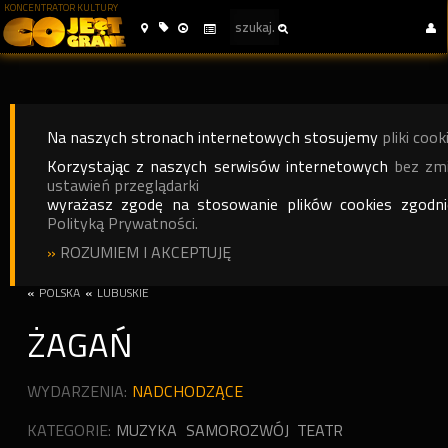
KONCENTRATOR KULTURY
Na naszych stronach internetowych stosujemy
pliki cook
Korzystając z naszych serwisów internetowych
bez zm
ustawień przeglądarki
wyrażasz zgodę na stosowanie plików cookies zgodn
Polityką Prywatności.
»
ROZUMIEM I AKCEPTUJĘ
«
POLSKA
«
LUBUSKIE
ŻAGAŃ
WYDARZENIA:
NADCHODZĄCE
KATEGORIE:
MUZYKA
SAMOROZWÓJ
TEATR