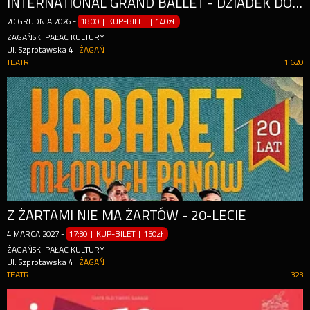
INTERNATIONAL GRAND BALLET - DZIADEK DO ORZECHÓW
20
GRUDNIA
2026
-
18:00 | KUP-BILET
|
140zł
ŻAGAŃSKI PAŁAC KULTURY
Ul. Szprotawska 4
ŻAGAŃ
TEATR
1 620
Z ŻARTAMI NIE MA ŻARTÓW - 20-LECIE
4
MARCA
2027
-
17:30 | KUP-BILET
|
150zł
ŻAGAŃSKI PAŁAC KULTURY
Ul. Szprotawska 4
ŻAGAŃ
TEATR
323