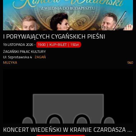
I PORYWAJĄCYCH CYGAŃSKICH PIEŚNI
19
LISTOPADA
2026
-
19:00 | KUP-BILET
|
150zł
ŻAGAŃSKI PAŁAC KULTURY
Ul. Szprotawska 4
ŻAGAŃ
MUZYKA
940
KONCERT WIEDEŃSKI W KRAINIE CZARDASZA - CZĘŚĆ 2