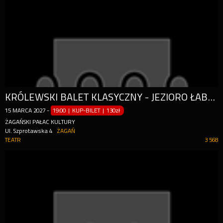
KRÓLEWSKI BALET KLASYCZNY - JEZIORO ŁABĘDZIE
15
MARCA
2027
-
19:00 | KUP-BILET
|
130zł
ŻAGAŃSKI PAŁAC KULTURY
Ul. Szprotawska 4
ŻAGAŃ
TEATR
3 568