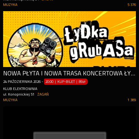
MUZYKA
5 376
NOWA PŁYTA I NOWA TRASA KONCERTOWA ŁYDKI GRUBASA - "BEKALOG"
24
PAŹDZIERNIKA
2026
-
20:00 | KUP-BILET
|
89zł
KLUB ELEKTROWNIA
ul. Konopnickiej 51
ŻAGAŃ
MUZYKA
1 389