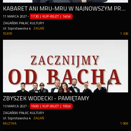
KABARET ANI MRU-MRU W NAJNOWSZYM PROGRAMIE "MNIEJ WIĘCEJ"
11
MARCA
2027
-
17:30 | KUP-BILET
|
140zł
ŻAGAŃSKI PAŁAC KULTURY
Ul. Szprotawska 4
ŻAGAŃ
TEATR
1 338
ZBYSZEK WODECKI - PAMIĘTAMY
13
MARCA
2027
-
19:00 | KUP-BILET
|
100zł
ŻAGAŃSKI PAŁAC KULTURY
Ul. Szprotawska 4
ŻAGAŃ
MUZYKA
1 969