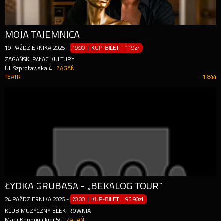
MOJA TAJEMNICA
19
PAŹDZIERNIKA
2026
-
19:00 | KUP-BILET
|
119zł
ŻAGAŃSKI PAŁAC KULTURY
Ul. Szprotawska 4
ŻAGAŃ
TEATR
1 844
ŁYDKA GRUBASA - „BEKALOG TOUR”
24
PAŹDZIERNIKA
2026
-
20:00 | KUP-BILET
|
95.90zł
KLUB MUZYCZNY ELEKTROWNIA
Marii Konopnickiej 54
ŻAGAŃ