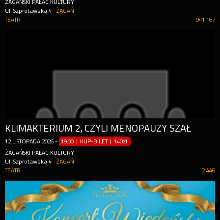
ŻAGAŃSKI PAŁAC KULTURY
Ul. Szprotawska 4
ŻAGAŃ
TEATR
941 167
KLIMAKTERIUM 2, CZYLI MENOPAUZY SZAŁ
12
LISTOPADA
2026
-
19:00 | KUP-BILET
|
140zł
ŻAGAŃSKI PAŁAC KULTURY
Ul. Szprotawska 4
ŻAGAŃ
TEATR
2 446