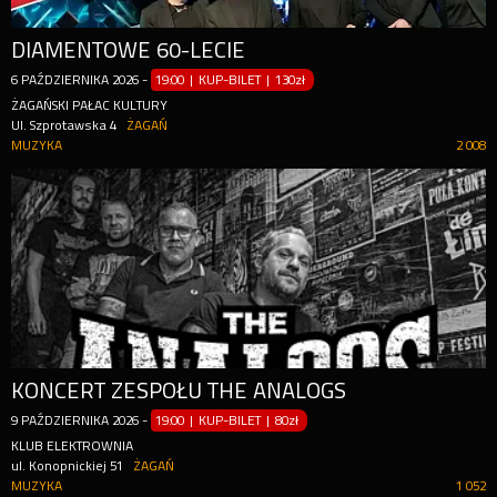
DIAMENTOWE 60-LECIE
6
PAŹDZIERNIKA
2026
-
19:00 | KUP-BILET
|
130zł
ŻAGAŃSKI PAŁAC KULTURY
Ul. Szprotawska 4
ŻAGAŃ
MUZYKA
2 008
KONCERT ZESPOŁU THE ANALOGS
9
PAŹDZIERNIKA
2026
-
19:00 | KUP-BILET
|
80zł
KLUB ELEKTROWNIA
ul. Konopnickiej 51
ŻAGAŃ
MUZYKA
1 052