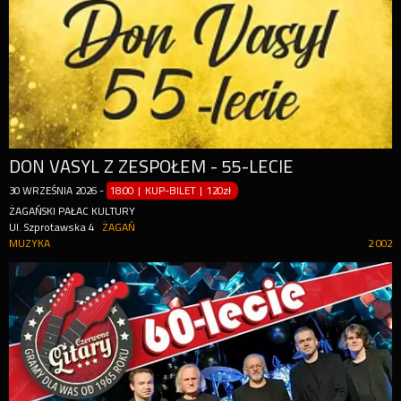
DON VASYL Z ZESPOŁEM - 55-LECIE
30
WRZEŚNIA
2026
-
18:00 | KUP-BILET
|
120zł
ŻAGAŃSKI PAŁAC KULTURY
Ul. Szprotawska 4
ŻAGAŃ
MUZYKA
2 002