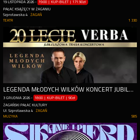
19
LISTOPADA
2026
-
19:00 | KUP-BILET
|
171.90zł
PAŁAC KSIĄŻĘCY W ŻAGANIU
Szprotawska 4
ŻAGAŃ
TEATR
1 330
LEGENDA MŁODYCH WILKÓW KONCERT JUBILEUSZOWY
3
GRUDNIA
2026
-
18:00 | KUP-BILET
|
90zł
ŻAGAŃSKI PAŁAC KULTURY
Ul. Szprotawska 4
ŻAGAŃ
MUZYKA
585