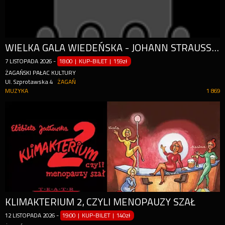
WIELKA GALA WIEDEŃSKA - JOHANN STRAUSS I PRZYJACIELE
7
LISTOPADA
2026
-
18:00 | KUP-BILET
|
159zł
ŻAGAŃSKI PAŁAC KULTURY
Ul. Szprotawska 4
ŻAGAŃ
MUZYKA
1 869
KLIMAKTERIUM 2, CZYLI MENOPAUZY SZAŁ
12
LISTOPADA
2026
-
19:00 | KUP-BILET
|
140zł