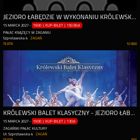
JEZIORO ŁABĘDZIE W WYKONANIU KRÓLEWSKIEGO BALETU KLASYCZNEGO
15
MARCA
2027
-
19:00 | KUP-BILET
|
150.90zł
PAŁAC KSIĄŻĘCY W ŻAGANIU
Szprotawska 4
ŻAGAŃ
TEATR
10 800
KRÓLEWSKI BALET KLASYCZNY - JEZIORO ŁABĘDZIE
15
MARCA
2027
-
19:00 | KUP-BILET
|
130zł
ŻAGAŃSKI PAŁAC KULTURY
Ul. Szprotawska 4
ŻAGAŃ
TEATR
551