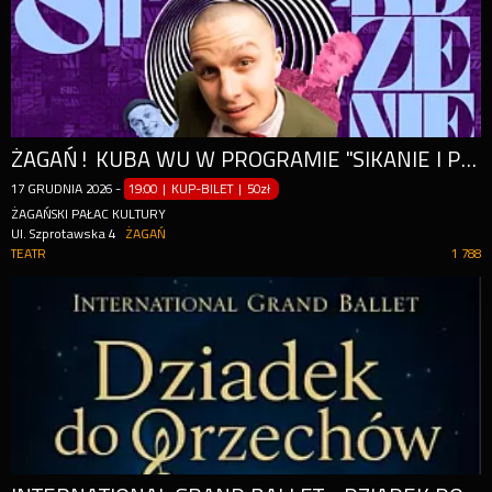
ŻAGAŃ! KUBA WU W PROGRAMIE "SIKANIE I PIERDZENIE" | STAND-UP
17
GRUDNIA
2026
-
19:00 | KUP-BILET
|
50zł
ŻAGAŃSKI PAŁAC KULTURY
Ul. Szprotawska 4
ŻAGAŃ
TEATR
1 788