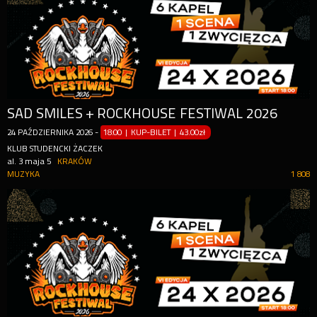
SAD SMILES + ROCKHOUSE FESTIWAL 2026
24
PAŹDZIERNIKA
2026
-
18:00 | KUP-BILET
|
43.00zł
KLUB STUDENCKI ŻACZEK
al. 3 maja 5
KRAKÓW
MUZYKA
1 808