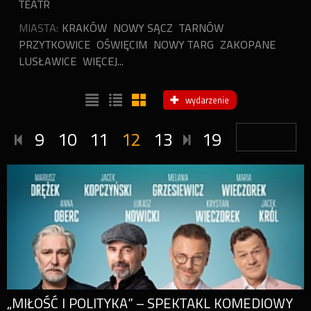
TEATR
MIASTA:
KRAKÓW
NOWY SĄCZ
TARNÓW
PRZYTKOWICE
OŚWIĘCIM
NOWY TARG
ZAKOPANE
LUSŁAWICE
WIĘCEJ...
wydarzenie
9
10
11
12
13
19
„MIŁOŚĆ I POLITYKA” – SPEKTAKL KOMEDIOWY