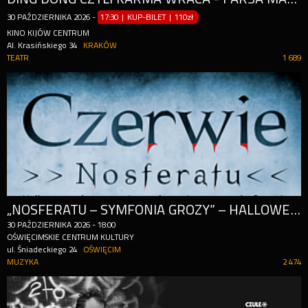
30
PAŹDZIERNIKA
2026
-
17:30 | KUP-BILET
|
110zł
KINO KIJÓW CENTRUM
Al. Krasińskiego 34
KRAKÓW
TEATR
1 689
„NOSFERATU – SYMFONIA GROZY” – HALLOWEEN Z HORROREM I MUZYKĄ NA ŻYWO ZESPOŁU „CZERWIE” W RAMACH PROJEKTU DOM OTWARTY
30
PAŹDZIERNIKA
2026
-
18:00
OŚWIĘCIMSKIE CENTRUM KULTURY
ul. Śniadeckiego 24
OŚWIĘCIM
MUZYKA
2 474