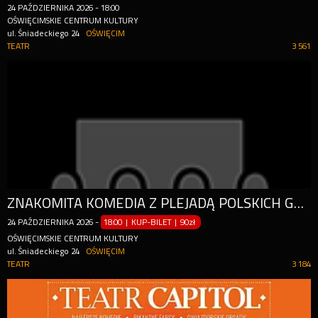
24
PAŹDZIERNIKA
2026
-
18:00
OŚWIĘCIMSKIE CENTRUM KULTURY
ul. Śniadeckiego 24
OŚWIĘCIM
TEATR
3 561
ZNAKOMITA KOMEDIA Z PLEJADĄ POLSKICH GWIAZD
24
PAŹDZIERNIKA
2026
-
18:00 | KUP-BILET
|
90zł
OŚWIĘCIMSKIE CENTRUM KULTURY
ul. Śniadeckiego 24
OŚWIĘCIM
TEATR
3 184