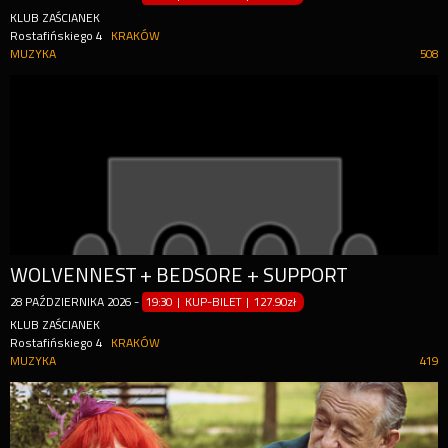
KLUB ZAŚCIANEK
Rostafińskiego 4
KRAKÓW
MUZYKA
508
WOLVENNEST + BEDSORE + SUPPORT
28
PAŹDZIERNIKA
2026
-
19:30 | KUP-BILET
|
127.90zł
KLUB ZAŚCIANEK
Rostafińskiego 4
KRAKÓW
MUZYKA
419