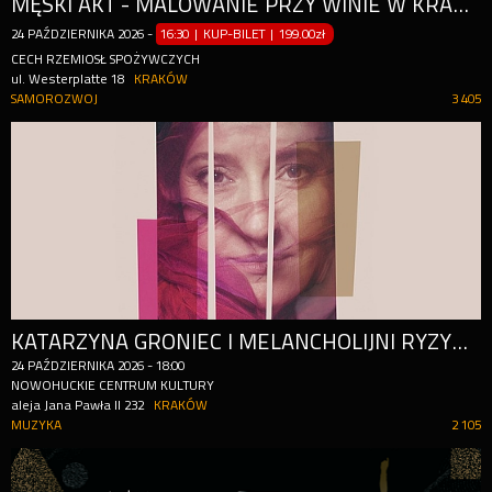
MĘSKI AKT - MALOWANIE PRZY WINIE W KRAKOWIE!
24
PAŹDZIERNIKA
2026
-
16:30 | KUP-BILET
|
199.00zł
CECH RZEMIOSŁ SPOŻYWCZYCH
ul. Westerplatte 18
KRAKÓW
SAMOROZWOJ
3 405
KATARZYNA GRONIEC I MELANCHOLIJNI RYZYKANCI
24
PAŹDZIERNIKA
2026
-
18:00
NOWOHUCKIE CENTRUM KULTURY
aleja Jana Pawła II 232
KRAKÓW
MUZYKA
2 105