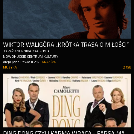
WIKTOR WALIGÓRA „KRÓTKA TRASA O MIŁOŚCI”
30
PAŹDZIERNIKA
2026
-
19:00
NOWOHUCKIE CENTRUM KULTURY
aleja Jana Pawła II 232
KRAKÓW
MUZYKA
2 198
DING DONG CZYLI KARMA WRACA - FARSA MAŁŻEŃSKA Z REWANŻEM!