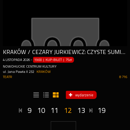
KRAKÓW / CEZARY JURKIEWICZ: CZYSTE SUMIENIE / STAND-UP / 04.11.2026 R. / GODZ. 19:00
4
LISTOPADA
2026
-
19:00 | KUP-BILET
|
75zł
NOWOHUCKIE CENTRUM KULTURY
ul. Jana Pawła II 232
KRAKÓW
TEATR
8 716
wydarzenie
9
10
11
12
13
19