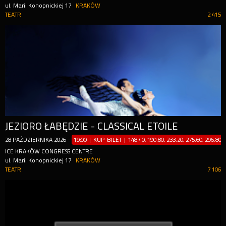
ul. Marii Konopnickiej 17
KRAKÓW
TEATR
2 415
JEZIORO ŁABĘDZIE - CLASSICAL ETOILE
28
PAŹDZIERNIKA
2026
-
19:00 | KUP-BILET
|
148.40, 190.80, 233.20, 275.60, 296.80z
ICE KRAKÓW CONGRESS CENTRE
ul. Marii Konopnickiej 17
KRAKÓW
TEATR
7 106