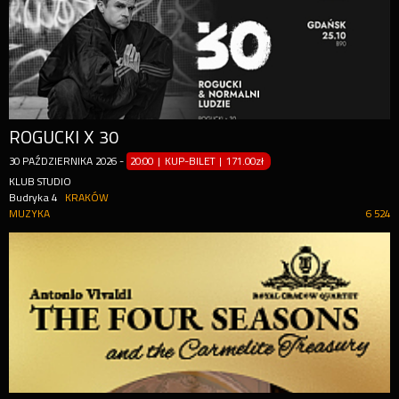
ROGUCKI X 30
30
PAŹDZIERNIKA
2026
-
20:00 | KUP-BILET
|
171.00zł
KLUB STUDIO
Budryka 4
KRAKÓW
MUZYKA
6 524