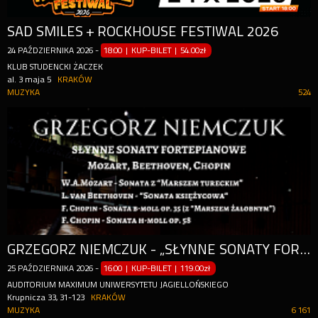
SAD SMILES + ROCKHOUSE FESTIWAL 2026
24
PAŹDZIERNIKA
2026
-
18:00 | KUP-BILET
|
54.00zł
KLUB STUDENCKI ŻACZEK
al. 3 maja 5
KRAKÓW
MUZYKA
524
GRZEGORZ NIEMCZUK - „SŁYNNE SONATY FORTEPIANOWE – MUZYKA I SŁOWO” | SZCZECIN
25
PAŹDZIERNIKA
2026
-
16:00 | KUP-BILET
|
119.00zł
AUDITORIUM MAXIMUM UNIWERSYTETU JAGIELLOŃSKIEGO
Krupnicza 33, 31-123
KRAKÓW
MUZYKA
6 161