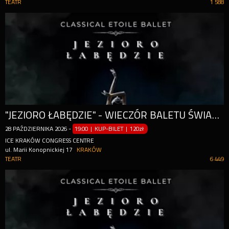
TEATR
1 588
"JEZIORO ŁABĘDZIE" - WIECZÓR BALETU ŚWIATOWEJ KLASY
28
PAŹDZIERNIKA
2026
-
19:00 | KUP-BILET
|
120zł
ICE KRAKÓW CONGRESS CENTRE
ul. Marii Konopnickiej 17
KRAKÓW
TEATR
6 449