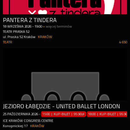
PANTERA Z TINDERA
18
WRZEŚNIA
2026
-
19:00
»
więcej terminów
TEATR PRASKA 52
ul. Praska 52 Kraków
KRAKÓW
TEATR
4 650
JEZIORO ŁABĘDZIE - UNITED BALLET LONDON
25
PAŹDZIERNIKA
2026
-
15:00 | KUP-BILET
|
95.90zł
18:00 | KUP-BILET
|
95.90z
ICE KRAKÓW CONGRESS CENTRE
Konopnickiej 17
KRAKÓW