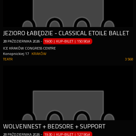
JEZIORO ŁABĘDZIE - CLASSICAL ETOILE BALLET
28
PAŹDZIERNIKA
2026
-
19:00 | KUP-BILET
|
150.90zł
ICE KRAKÓW CONGRESS CENTRE
Konopnickiej 17
KRAKÓW
TEATR
3 568
WOLVENNEST + BEDSORE + SUPPORT
28
PAŹDZIERNIKA
2026
-
19:30 | KUP-BILET
|
127.90zł