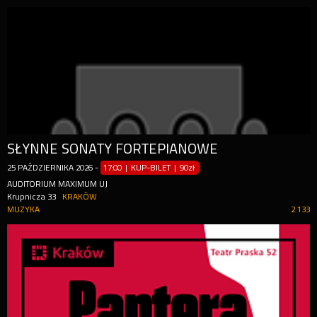
SŁYNNE SONATY FORTEPIANOWE
25
PAŹDZIERNIKA
2026
-
17:00 | KUP-BILET
|
90zł
AUDITORIUM MAXIMUM UJ
Krupnicza 33
KRAKÓW
MUZYKA
2 133