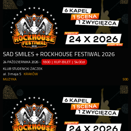
SAD SMILES + ROCKHOUSE FESTIWAL 2026
24
PAŹDZIERNIKA
2026
-
18:00 | KUP-BILET
|
54.00zł
KLUB STUDENCKI ŻACZEK
al. 3 maja 5
KRAKÓW
MUZYKA
930