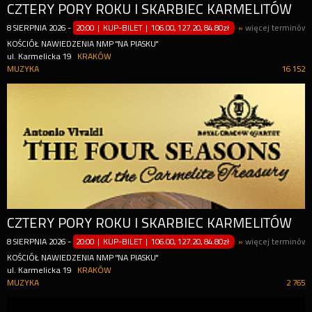
CZTERY PORY ROKU I SKARBIEC KARMELITÓW
8
SIERPNIA
2026
-
20:00 | KUP-BILET
|
106.00, 127.20, 84.80zł
»
więcej terminów
KOŚCIÓŁ NAWIEDZENIA NMP "NA PIASKU"
ul. Karmelicka 19
KRAKÓW
MUZYKA
16 152
CZTERY PORY ROKU I SKARBIEC KARMELITÓW
8
SIERPNIA
2026
-
20:00 | KUP-BILET
|
106.00, 127.20, 84.80zł
»
więcej terminów
KOŚCIÓŁ NAWIEDZENIA NMP "NA PIASKU"
ul. Karmelicka 19
KRAKÓW
MUZYKA
2 765