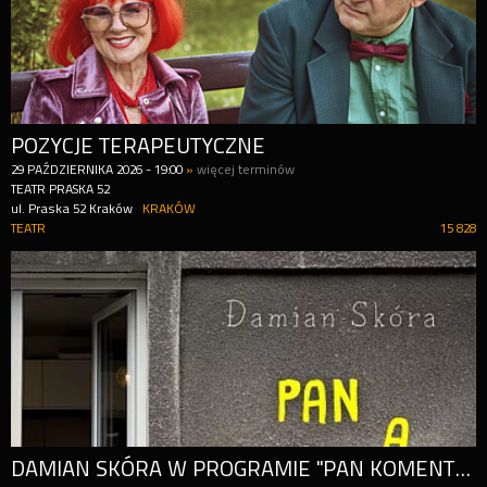
POZYCJE TERAPEUTYCZNE
29
PAŹDZIERNIKA
2026
-
19:00
»
więcej terminów
TEATR PRASKA 52
ul. Praska 52 Kraków
KRAKÓW
TEATR
15 828
DAMIAN SKÓRA W PROGRAMIE "PAN KOMENTARZ" + POLSKA KOMENTUJĄCA NA ŻYWO