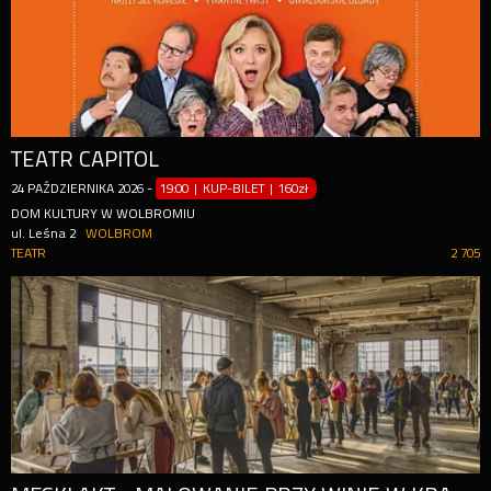
TEATR CAPITOL
24
PAŹDZIERNIKA
2026
-
19:00 | KUP-BILET
|
160zł
DOM KULTURY W WOLBROMIU
ul. Leśna 2
WOLBROM
TEATR
2 705