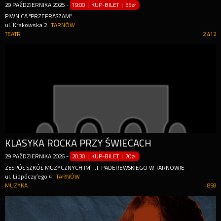
29
PAŹDZIERNIKA
2026
-
19:00 | KUP-BILET
|
55zł
PIWNICA "PRZEPRASZAM”
ul. Krakowska 2
TARNÓW
TEATR
2 412
KLASYKA ROCKA PRZY ŚWIECACH
29
PAŹDZIERNIKA
2026
-
20:30 | KUP-BILET
|
70zł
ZESPÓŁ SZKÓŁ MUZYCZNYCH IM. I.J. PADEREWSKIEGO W TARNOWIE
ul. Lippóczy’ego 4
TARNÓW
MUZYKA
858