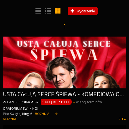
wydarzenie
1
USTA CAŁUJĄ SERCE ŚPIEWA - KOMEDIOWA OPERETKA PEŁNA PRZEBOJÓW
24
PAŹDZIERNIKA
2026
-
18:00 | KUP-BILET
»
więcej terminów
ORATORIUM ŚW. KINGI
Plac Świętej Kingi 6
BOCHNIA
MUZYKA
2 384