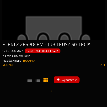
ELENI Z ZESPOŁEM - JUBILEUSZ 50-LECIA!
17
LUTEGO
2027
-
17:30 | KUP-BILET
|
140zł
ORATORIUM ŚW. KINGI
Plac Św.Kingi 9
BOCHNIA
MUZYKA
253
wydarzenie
1