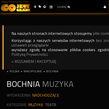
KONCENTRATOR KULTURY
Na naszych stronach internetowych stosujemy
pliki cook
Korzystając z naszych serwisów internetowych
bez zm
ustawień przeglądarki
wyrażasz zgodę na stosowanie plików cookies zgodn
Polityką Prywatności.
»
ROZUMIEM I AKCEPTUJĘ
«
POLSKA
«
MAŁOPOLSKIE
«
BOCHNIA
BOCHNIA
MUZYKA
WYDARZENIA:
NADCHODZĄCE
KATEGORIE:
MUZYKA
TEATR