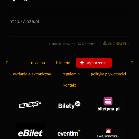
http://loza.pl
zmodyfikowano
14 lat temu
»
ANONIM.ENV
reklama
bileterie
wydarzenie
wydania elektroniczne
regulamin
polityka prywatności
kontakt