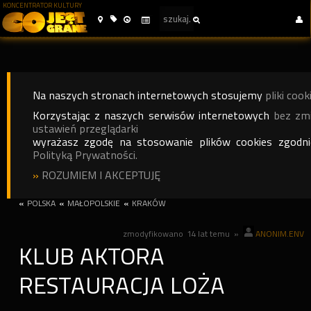
KONCENTRATOR KULTURY
Na naszych stronach internetowych stosujemy
pliki cook
Korzystając z naszych serwisów internetowych
bez zm
ustawień przeglądarki
wyrażasz zgodę na stosowanie plików cookies zgodn
Polityką Prywatności.
»
ROZUMIEM I AKCEPTUJĘ
«
POLSKA
«
MAŁOPOLSKIE
«
KRAKÓW
zmodyfikowano
14 lat temu
»
ANONIM.ENV
KLUB AKTORA
RESTAURACJA LOŻA