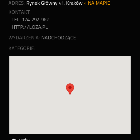
ADRES:
Rynek Główny 41
,
Kraków
»
NA MAPIE
KONTAKT:
TEL: 124-292-962
HTTP://LOZA.PL
WYDARZENIA:
NADCHODZĄCE
KATEGORIE:
centruj