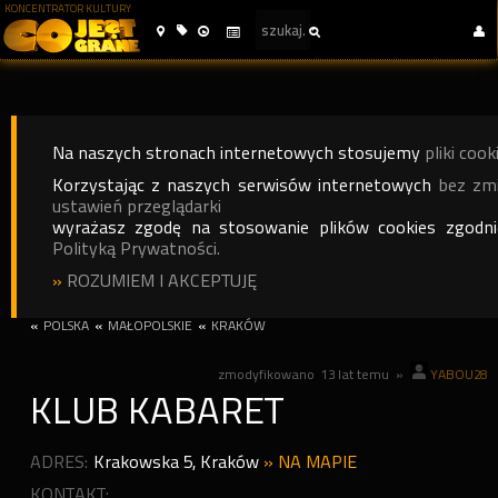
KONCENTRATOR KULTURY
Na naszych stronach internetowych stosujemy
pliki cook
Korzystając z naszych serwisów internetowych
bez zm
ustawień przeglądarki
wyrażasz zgodę na stosowanie plików cookies zgodn
Polityką Prywatności.
»
ROZUMIEM I AKCEPTUJĘ
«
POLSKA
«
MAŁOPOLSKIE
«
KRAKÓW
zmodyfikowano
13 lat temu
»
YABOU28
KLUB KABARET
ADRES:
Krakowska 5
,
Kraków
»
NA MAPIE
KONTAKT: