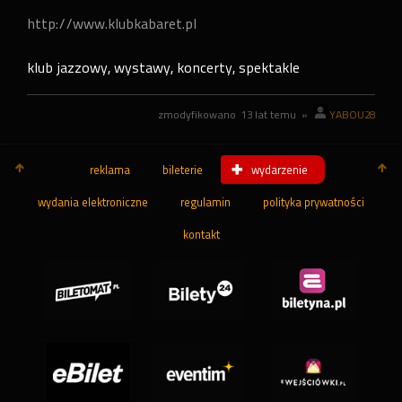
http://www.klubkabaret.pl
klub jazzowy, wystawy, koncerty, spektakle
zmodyfikowano
13 lat temu
»
YABOU28
reklama
bileterie
wydarzenie
wydania elektroniczne
regulamin
polityka prywatności
kontakt