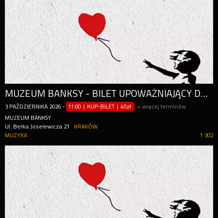
MUZEUM BANKSY - BILET UPOWAŻNIAJĄCY DO WEJŚCIA W CIĄGU CAŁEGO DNIA (OD GODZ. 11:00)
3
PAŹDZIERNIKA
2026
-
11:00 | KUP-BILET
|
45zł
»
więcej terminów
MUZEUM BANKSY
Ul. Berka Joselewicza 21
KRAKÓW
MUZYKA
1 302