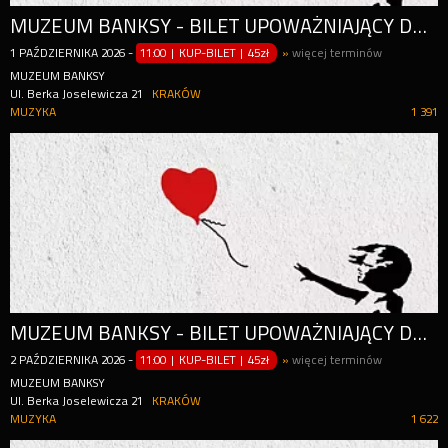
MUZEUM BANKSY - BILET UPOWAŻNIAJĄCY DO WEJŚCIA W CIĄGU CAŁEGO DNIA (OD GODZ. 11:00)
1
PAŹDZIERNIKA
2026
-
11:00 | KUP-BILET
|
45zł
»
więcej terminów
MUZEUM BANKSY
Ul. Berka Joselewicza 21
KRAKÓW
MUZYKA
1 391
MUZEUM BANKSY - BILET UPOWAŻNIAJĄCY DO WEJŚCIA W CIĄGU CAŁEGO DNIA (OD GODZ. 11:00)
2
PAŹDZIERNIKA
2026
-
11:00 | KUP-BILET
|
45zł
»
więcej terminów
MUZEUM BANKSY
Ul. Berka Joselewicza 21
KRAKÓW
MUZYKA
1 622