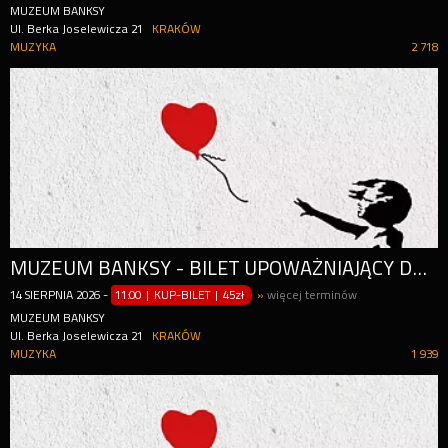
MUZEUM BANKSY
Ul. Berka Joselewicza 21
KRAKÓW
MUZYKA
2 718
MUZEUM BANKSY - BILET UPOWAŻNIAJĄCY DO WEJŚCIA W CIĄGU CAŁEGO DNIA (OD GODZ. 11:00)
14
SIERPNIA
2026
-
11:00 | KUP-BILET
|
45zł
»
więcej terminów
MUZEUM BANKSY
Ul. Berka Joselewicza 21
KRAKÓW
MUZYKA
1 939