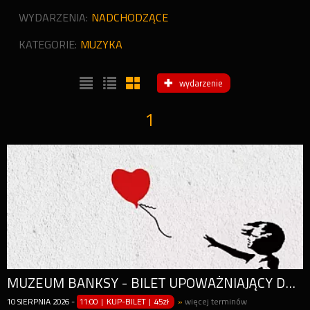
WYDARZENIA:
NADCHODZĄCE
KATEGORIE:
MUZYKA
wydarzenie
1
MUZEUM BANKSY - BILET UPOWAŻNIAJĄCY DO WEJŚCIA W CIĄGU CAŁEGO DNIA (OD GODZ. 11:00)
10
SIERPNIA
2026
-
11:00 | KUP-BILET
|
45zł
»
więcej terminów