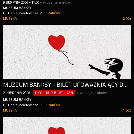
9
SIERPNIA
2026
-
11:00
»
więcej terminów
MUZEUM BANKSY
Ul. Berka Joselewicza 21
KRAKÓW
MUZYKA
2 404
MUZEUM BANKSY - BILET UPOWAŻNIAJĄCY DO WEJŚCIA W CIĄGU CAŁEGO DNIA (OD GODZ. 11:00)
21
SIERPNIA
2026
-
11:00 | KUP-BILET
|
45zł
»
więcej terminów
MUZEUM BANKSY
Ul. Berka Joselewicza 21
KRAKÓW
MUZYKA
1 565