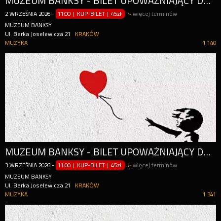
MUZEUM BANKSY - BILET UPOWAŻNIAJĄCY DO WEJŚCIA W CIĄGU CAŁEGO DNIA (OD GODZ. 11:00)
2
WRZEŚNIA
2026
-
11:00 | KUP-BILET
|
45zł
»
więcej terminów
MUZEUM BANKSY
Ul. Berka Joselewicza 21
KRAKÓW
MUZYKA
1 140
MUZEUM BANKSY - BILET UPOWAŻNIAJĄCY DO WEJŚCIA W CIĄGU CAŁEGO DNIA (OD GODZ. 11:00)
3
WRZEŚNIA
2026
-
11:00 | KUP-BILET
|
45zł
»
więcej terminów
MUZEUM BANKSY
Ul. Berka Joselewicza 21
KRAKÓW
MUZYKA
1 341