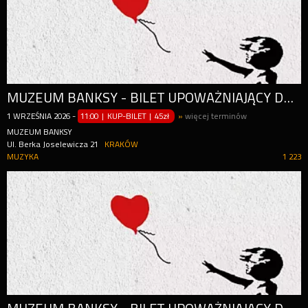
MUZEUM BANKSY - BILET UPOWAŻNIAJĄCY DO WEJŚCIA W CIĄGU CAŁEGO DNIA (OD GODZ. 11:00)
1
WRZEŚNIA
2026
-
11:00 | KUP-BILET
|
45zł
»
więcej terminów
MUZEUM BANKSY
Ul. Berka Joselewicza 21
KRAKÓW
MUZYKA
1 223