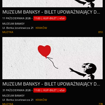
MUZEUM BANKSY - BILET UPOWAŻNIAJĄCY DO WEJŚCIA W CIĄGU CAŁEGO DNIA (OD GODZ. 11:00)
11
PAŹDZIERNIKA
2026
-
11:00 | KUP-BILET
|
45zł
MUZEUM BANKSY
Ul. Berka Joselewicza 21
KRAKÓW
MUZYKA
810
MUZEUM BANKSY - BILET UPOWAŻNIAJĄCY DO WEJŚCIA W CIĄGU CAŁEGO DNIA (OD GODZ. 11:00)
31
PAŹDZIERNIKA
2026
-
11:00 | KUP-BILET
|
45zł
MUZEUM BANKSY
Ul. Berka Joselewicza 21
KRAKÓW
MUZYKA
778