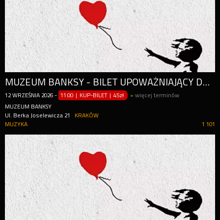
MUZEUM BANKSY - BILET UPOWAŻNIAJĄCY DO WEJŚCIA W CIĄGU CAŁEGO DNIA (OD GODZ. 11:00)
12
WRZEŚNIA
2026
-
11:00 | KUP-BILET
|
45zł
»
więcej terminów
MUZEUM BANKSY
Ul. Berka Joselewicza 21
KRAKÓW
MUZYKA
1 101