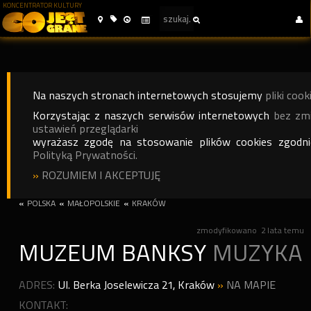
KONCENTRATOR KULTURY
Na naszych stronach internetowych stosujemy
pliki cook
Korzystając z naszych serwisów internetowych
bez zm
ustawień przeglądarki
wyrażasz zgodę na stosowanie plików cookies zgodn
Polityką Prywatności.
»
ROZUMIEM I AKCEPTUJĘ
«
POLSKA
«
MAŁOPOLSKIE
«
KRAKÓW
zmodyfikowano
2 lata temu
MUZEUM BANKSY
MUZYKA
ADRES:
Ul. Berka Joselewicza 21
,
Kraków
»
NA MAPIE
KONTAKT: