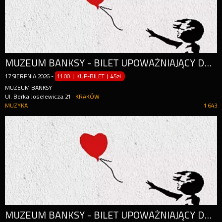
MUZEUM BANKSY - BILET UPOWAŻNIAJĄCY DO WEJŚCIA W CIĄGU CAŁEGO DNIA (OD GODZ. 11:00)
17
SIERPNIA
2026
-
11:00 | KUP-BILET
|
45zł
MUZEUM BANKSY
Ul. Berka Joselewicza 21
KRAKÓW
MUZYKA
1 643
MUZEUM BANKSY - BILET UPOWAŻNIAJĄCY DO WEJŚCIA W CIĄGU CAŁEGO DNIA (OD GODZ. 11:00)