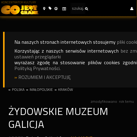
KONCENTRATOR KULTURY
Na naszych stronach internetowych stosujemy
pliki cook
Korzystając z naszych serwisów internetowych
bez zm
ustawień przeglądarki
wyrażasz zgodę na stosowanie plików cookies zgodn
Polityką Prywatności.
»
ROZUMIEM I AKCEPTUJĘ
«
POLSKA
«
MAŁOPOLSKIE
«
KRAKÓW
zmodyfikowano
rok temu
ŻYDOWSKIE MUZEUM
GALICJA