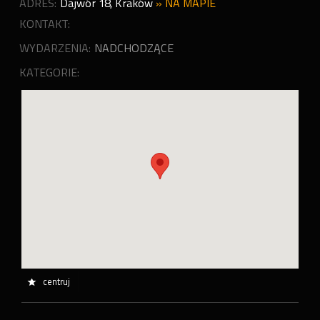
ADRES:
Dajwór 18
,
Kraków
»
NA MAPIE
KONTAKT:
WYDARZENIA:
NADCHODZĄCE
KATEGORIE:
centruj