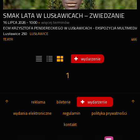
SMAK LATA W LUSŁAWICACH – ZWIEDZANIE
16
LIPCA
2026
-
10:00
»
więcej terminów
ECM KRZYSZTOFA PENDERECKIEGO W LUSŁAWICACH - EKSPOZYCJA MULTIMEDIA
Lusławice 250
LUSŁAWICE
TEATR
466
wydarzenie
1
reklama
bileterie
wydarzenie
wydania elektroniczne
regulamin
polityka prywatności
kontakt