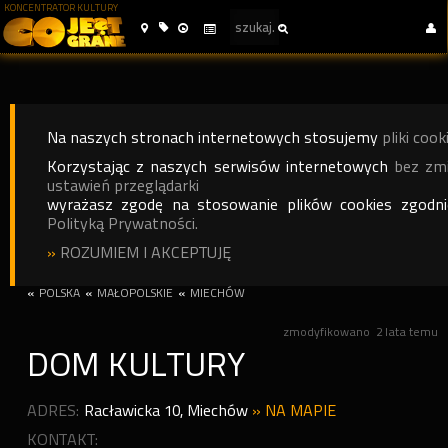
KONCENTRATOR KULTURY
Na naszych stronach internetowych stosujemy
pliki cook
Korzystając z naszych serwisów internetowych
bez zm
ustawień przeglądarki
wyrażasz zgodę na stosowanie plików cookies zgodn
Polityką Prywatności.
»
ROZUMIEM I AKCEPTUJĘ
«
POLSKA
«
MAŁOPOLSKIE
«
MIECHÓW
zmodyfikowano
2 lata temu
DOM KULTURY
ADRES:
Racławicka 10
,
Miechów
»
NA MAPIE
KONTAKT: