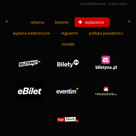
zmodyfikowano
2 lata temu
reklama
bileterie
wydarzenie
wydania elektroniczne
regulamin
polityka prywatności
kontakt