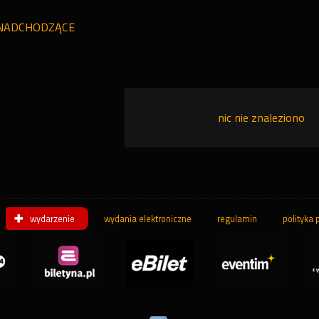
NADCHODZĄCE
nic nie znaleziono
wydarzenie
wydania elektroniczne
regulamin
polityka 