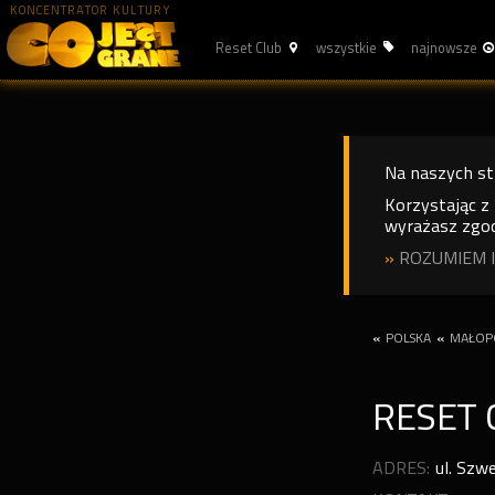
KONCENTRATOR KULTURY
Reset Club
wszystkie
najnowsze
Na naszych s
Korzystając z
wyrażasz zgod
»
ROZUMIEM I
«
POLSKA
«
MAŁOP
RESET 
ADRES:
ul. Szw