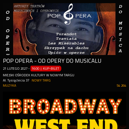
POP OPERA - OD OPERY DO MUSICALU
21
LUTEGO
2027
-
16:00 | KUP-BILET
MIEJSKI OŚRODEK KULTURY W NOWYM TARGU
Al. Tysiąclecia 37
NOWY TARG
MUZYKA
54 264