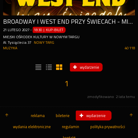
BROADWAY I WEST END PRZY ŚWIECACH - MISTRZOWIE MUSICALU
21
LUTEGO
2027
-
18:30 | KUP-BILET
MIEJSKI OŚRODEK KULTURY W NOWYM TARGU
Al. Tysiąclecia 37
NOWY TARG
MUZYKA
40 118
wydarzenie
1
zmodyfikowano
2 lata temu
reklama
bileterie
wydarzenie
wydania elektroniczne
regulamin
polityka prywatności
kontakt