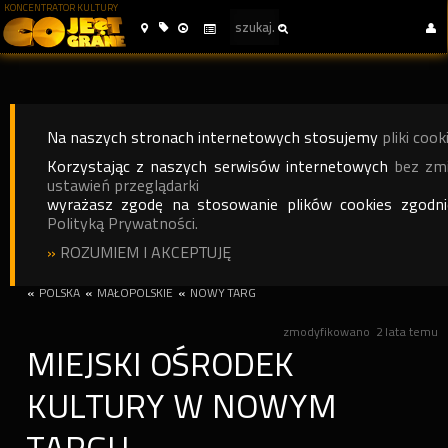
KONCENTRATOR KULTURY
Na naszych stronach internetowych stosujemy
pliki cook
Korzystając z naszych serwisów internetowych
bez zm
ustawień przeglądarki
wyrażasz zgodę na stosowanie plików cookies zgodn
Polityką Prywatności.
»
ROZUMIEM I AKCEPTUJĘ
«
POLSKA
«
MAŁOPOLSKIE
«
NOWY TARG
zmodyfikowano
2 lata temu
MIEJSKI OŚRODEK
KULTURY W NOWYM