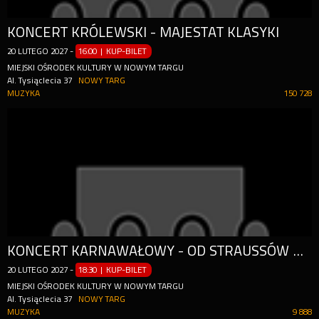
KONCERT KRÓLEWSKI - MAJESTAT KLASYKI
20
LUTEGO
2027
-
16:00 | KUP-BILET
MIEJSKI OŚRODEK KULTURY W NOWYM TARGU
Al. Tysiąclecia 37
NOWY TARG
MUZYKA
150 728
KONCERT KARNAWAŁOWY - OD STRAUSSÓW PO BROADWAY I RIO
20
LUTEGO
2027
-
18:30 | KUP-BILET
MIEJSKI OŚRODEK KULTURY W NOWYM TARGU
Al. Tysiąclecia 37
NOWY TARG
MUZYKA
9 888