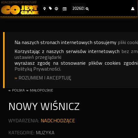
KONCENTRATOR KULTURY
Na naszych stronach internetowych stosujemy
pliki cook
Korzystając z naszych serwisów internetowych
bez zm
ustawień przeglądarki
wyrażasz zgodę na stosowanie plików cookies zgodn
Polityką Prywatności.
»
ROZUMIEM I AKCEPTUJĘ
«
POLSKA
«
MAŁOPOLSKIE
NOWY WIŚNICZ
WYDARZENIA:
NADCHODZĄCE
KATEGORIE:
MUZYKA