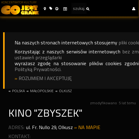
KONCENTRATOR KULTURY
Na naszych stronach internetowych stosujemy
pliki cook
Korzystając z naszych serwisów internetowych
bez zm
ustawień przeglądarki
wyrażasz zgodę na stosowanie plików cookies zgodn
Polityką Prywatności.
»
ROZUMIEM I AKCEPTUJĘ
«
POLSKA
«
MAŁOPOLSKIE
«
OLKUSZ
zmodyfikowano
5 lat temu
KINO "ZBYSZEK"
ADRES:
ul. Fr. Nullo 29
,
Olkusz
»
NA MAPIE
KONTAKT: