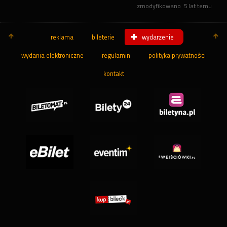
zmodyfikowano
5 lat temu
reklama
bileterie
wydarzenie
wydania elektroniczne
regulamin
polityka prywatności
kontakt