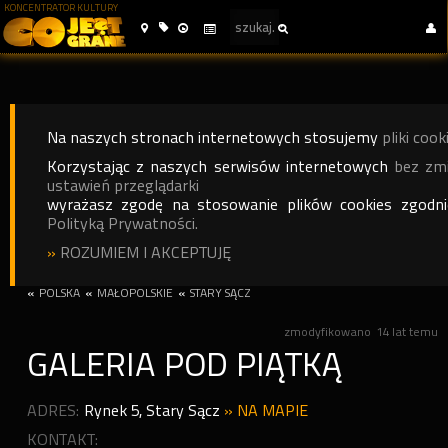
KONCENTRATOR KULTURY
Na naszych stronach internetowych stosujemy
pliki cook
Korzystając z naszych serwisów internetowych
bez zm
ustawień przeglądarki
wyrażasz zgodę na stosowanie plików cookies zgodn
Polityką Prywatności.
»
ROZUMIEM I AKCEPTUJĘ
«
POLSKA
«
MAŁOPOLSKIE
«
STARY SĄCZ
zmodyfikowano
14 lat temu
GALERIA POD PIĄTKĄ
ADRES:
Rynek 5
,
Stary Sącz
»
NA MAPIE
KONTAKT: