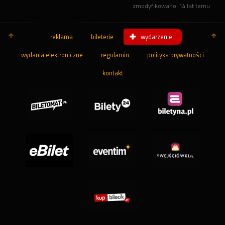
zmodyfikowano
14 lat temu
reklama
bileterie
wydarzenie
wydania elektroniczne
regulamin
polityka prywatności
kontakt