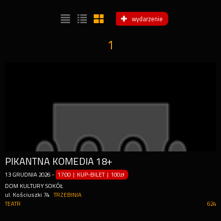
wydarzenie
1
PIKANTNA KOMEDIA 18+
13
GRUDNIA
2026
-
17:00 | KUP-BILET
|
100zł
DOM KULTURY SOKÓŁ
ul. Kościuszki 74
TRZEBINIA
TEATR
624