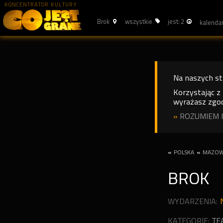
KONCENTRATOR KULTURY
Brok
wszystkie
jest: 2
Na naszych s
Korzystając z
wyrażasz zgod
»
ROZUMIEM I
«
POLSKA
«
MAZOW
BROK
WYDARZENIA:
KATEGORIE:
TE