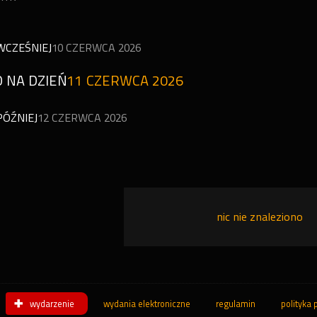
WCZEŚNIEJ
10 CZERWCA 2026
 NA DZIEŃ
11 CZERWCA 2026
PÓŹNIEJ
12 CZERWCA 2026
nic nie znaleziono
wydarzenie
wydania elektroniczne
regulamin
polityka 